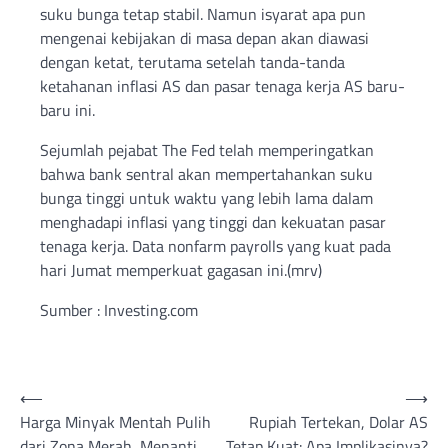
suku bunga tetap stabil. Namun isyarat apa pun
mengenai kebijakan di masa depan akan diawasi
dengan ketat, terutama setelah tanda-tanda
ketahanan inflasi AS dan pasar tenaga kerja AS baru-
baru ini.
Sejumlah pejabat The Fed telah memperingatkan
bahwa bank sentral akan mempertahankan suku
bunga tinggi untuk waktu yang lebih lama dalam
menghadapi inflasi yang tinggi dan kekuatan pasar
tenaga kerja. Data nonfarm payrolls yang kuat pada
hari Jumat memperkuat gagasan ini.(mrv)
Sumber : Investing.com
Post
⟵
⟶
Harga Minyak Mentah Pulih
Rupiah Tertekan, Dolar AS
navigation
dari Zona Merah, Menanti
Tetap Kuat: Apa Implikasinya?