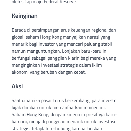
oleh sikap maju Federal Reserve.
Keinginan
Berada di persimpangan arus keuangan regional dan
global, saham Hong Kong menyajikan narasi yang
menarik bagi investor yang mencari peluang stabil
namun menguntungkan. Lonjakan baru-baru ini
berfungsi sebagai panggilan klarin bagi mereka yang
menginginkan investasi strategis dalam iklim
ekonomi yang berubah dengan cepat.
Aksi
Saat dinamika pasar terus berkembang, para investor
bijak diimbau untuk memanfaatkan momen ini.
Saham Hong Kong, dengan kinerja impresifnya baru-
baru ini, menjadi panggilan menarik untuk investasi
strategis. Tetaplah terhubung karena lanskap