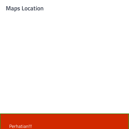
Maps Location
Perhatian!!!