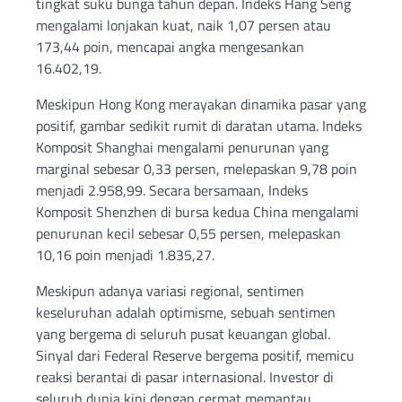
tingkat suku bunga tahun depan. Indeks Hang Seng
mengalami lonjakan kuat, naik 1,07 persen atau
173,44 poin, mencapai angka mengesankan
16.402,19.
Meskipun Hong Kong merayakan dinamika pasar yang
positif, gambar sedikit rumit di daratan utama. Indeks
Komposit Shanghai mengalami penurunan yang
marginal sebesar 0,33 persen, melepaskan 9,78 poin
menjadi 2.958,99. Secara bersamaan, Indeks
Komposit Shenzhen di bursa kedua China mengalami
penurunan kecil sebesar 0,55 persen, melepaskan
10,16 poin menjadi 1.835,27.
Meskipun adanya variasi regional, sentimen
keseluruhan adalah optimisme, sebuah sentimen
yang bergema di seluruh pusat keuangan global.
Sinyal dari Federal Reserve bergema positif, memicu
reaksi berantai di pasar internasional. Investor di
seluruh dunia kini dengan cermat memantau