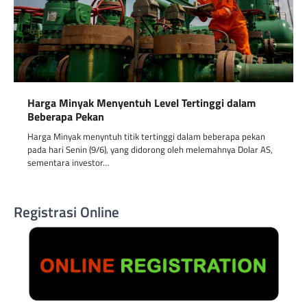
Harga Minyak Menyentuh Level Tertinggi dalam
Beberapa Pekan
Harga Minyak menyntuh titik tertinggi dalam beberapa pekan
pada hari Senin (9/6), yang didorong oleh melemahnya Dolar AS,
sementara investor…
Registrasi Online