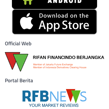
Official Web
Portal Berita