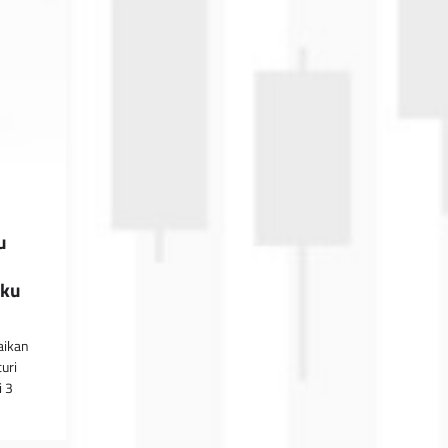
:
u
uku
aikan
uri
i 3