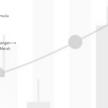
 mulia
gangan
⟶
 Merah