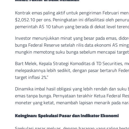
Kontrak emas paling aktif untuk pengiriman Februari men
$2,052.10 per ons. Peningkatan ini difasilitasi oleh penur
pemerintah AS 10 tahun yang berada di dekat level terenda
Investor menunjukkan minat yang besar pada emas, didoro
bunga Federal Reserve setelah rilis data ekonomi AS min
mungkin memotong suku bunga sebelum mencapai target i
Bart Melek, Kepala Strategi Komoditas di TD Securities, 
melepaskannya lebih sedikit, dengan pasar bertaruh Fe
target inflasi 2%.”
Dinamika imbal hasil obligasi yang lebih rendah dan su
emas tanpa bunga. Pernyataan terakhir Ketua Federal R
moneter yang ketat, menambah lapisan menarik pada nar
Keinginan: Spekulasi Pasar dan Indikator Ekonomi
Spekulasi pasar meluas, dengan harapan yang saling ber