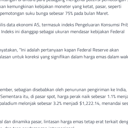
an kemungkinan kebijakan moneter yang ketat, pasar, seperti
pemotongan suku bunga sebesar 75% pada bulan Maret.
lis data ekonomi AS, termasuk indeks Pengeluaran Konsumsi Prib
 Indeks ini dianggap sebagai ukuran mendasar kebijakan Federal
atakan, “Ini adalah pertanyaan kapan Federal Reserve akan
alasan untuk koreksi yang signifikan dalam harga emas dalam wa
mber, sebagian disebabkan oleh penurunan pengiriman ke India,
Sementara itu, di pasar spot, harga perak naik sebesar 1.1% menj
 paladium melonjak sebesar 3.2% menjadi $1,222.14, menandai ses
al dan dinamika pasar, lintasan harga emas tetap erat terkait den