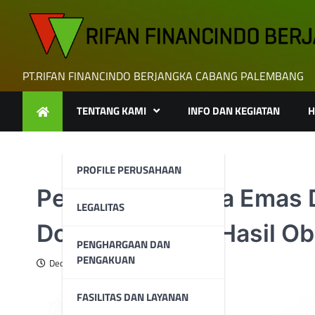
Skip
to
content
PT.RIFAN FINANCINDO BERJANGKA CABANG PALEMBANG
TENTANG KAMI
INFO DAN KEGIATAN
H
PROFILE PERUSAHAAN
Penguatan Harga Emas 
LEGALITAS
Dolar dan Imbal Hasil Ob
PENGHARGAAN DAN
PENGAKUAN
December 20, 2023
FASILITAS DAN LAYANAN