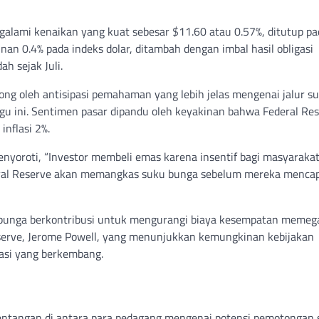
galami kenaikan yang kuat sebesar $11.60 atau 0.57%, ditutup pa
unan 0.4% pada indeks dolar, ditambah dengan imbal hasil obligasi
h sejak Juli.
ng oleh antisipasi pemahaman yang lebih jelas mengenai jalur s
ggu ini. Sentimen pasar dipandu oleh keyakinan bahwa Federal Re
nflasi 2%.
menyoroti, “Investor membeli emas karena insentif bagi masyaraka
deral Reserve akan memangkas suku bunga sebelum mereka menca
ku bunga berkontribusi untuk mengurangi biaya kesempatan meme
eserve, Jerome Powell, yang menunjukkan kemungkinan kebijakan
asi yang berkembang.
tentangan di antara para pedagang mengenai potensi pemotongan