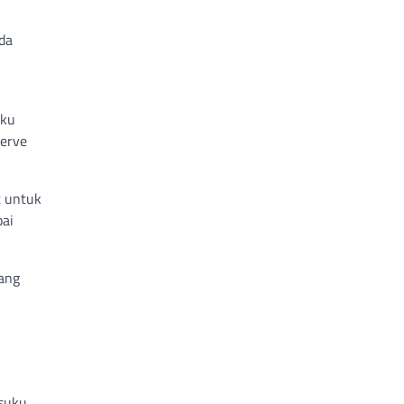
da
uku
serve
t untuk
pai
gang
 suku