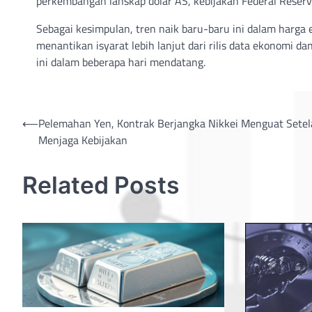
perkembangan lanskap dolar AS, kebijakan Federal Reserv
Sebagai kesimpulan, tren naik baru-baru ini dalam harga 
menantikan isyarat lebih lanjut dari rilis data ekonomi 
ini dalam beberapa hari mendatang.
Post
⟵
Pelemahan Yen, Kontrak Berjangka Nikkei Menguat Sete
Menjaga Kebijakan
navigation
Related Posts