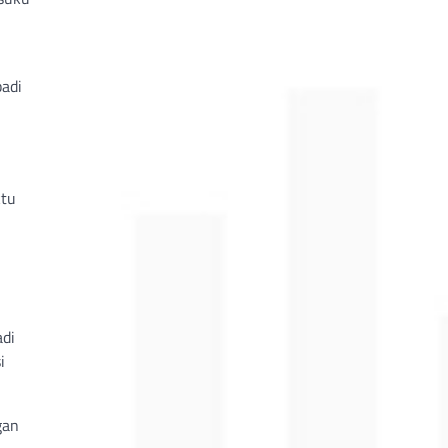
adi
ktu
adi
i
gan