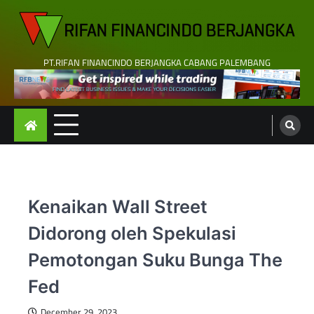
Skip
to
content
PT.RIFAN FINANCINDO BERJANGKA CABANG PALEMBANG
Kenaikan Wall Street
Didorong oleh Spekulasi
Pemotongan Suku Bunga The
Fed
December 29, 2023