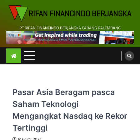
Skip
to
content
PT.RIFAN FINANCINDO BERJANGKA CABANG PALEMBANG
Pasar Asia Beragam pasca
Saham Teknologi
Mengangkat Nasdaq ke Rekor
Tertinggi
May 21, 2024