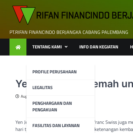
Skip
to
content
PT.RIFAN FINANCINDO BERJANGKA CABANG PALEMBANG
TENTANG KAMI
INFO DAN KEGIATAN
H
PROFILE PERUSAHAAN
Yen Jepang Melemah unt
LEGALITAS
August 6, 2024
PENGHARGAAN DAN
PENGAKUAN
Yen Jepang stabil pada hari Selasa dan franc Swiss juga
FASILITAS DAN LAYANAN
hari terakhir agak berbalik, dan sedikit ketenangan kembal