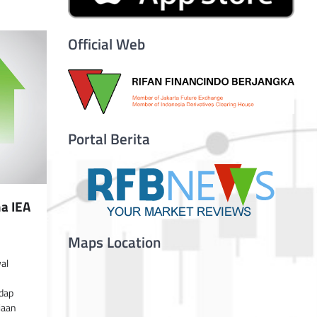
Official Web
Portal Berita
a IEA
Maps Location
al
adap
iaan