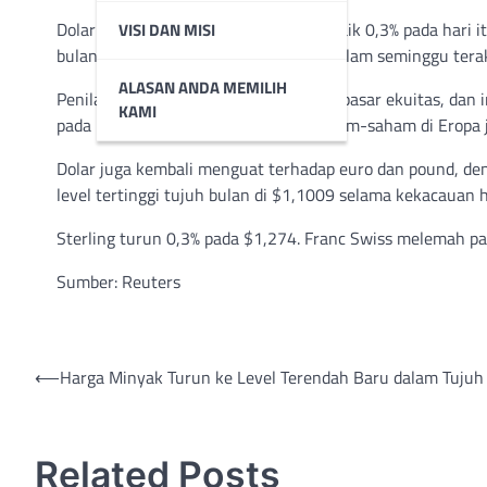
Dolar terakhir berada di 144,75 yen, naik 0,3% pada hari 
VISI DAN MISI
bulan ini, tetapi masih turun 10 yen dalam seminggu terak
ALASAN ANDA MEMILIH
Penilaian ulang juga terjadi di seluruh pasar ekuitas, dan
KAMI
pada hari sebelumnya, sementara saham-saham di Eropa 
Dolar juga kembali menguat terhadap euro dan pound, d
level tertinggi tujuh bulan di $1,1009 selama kekacauan h
Sterling turun 0,3% pada $1,274. Franc Swiss melemah pad
Sumber: Reuters
Post
⟵
Harga Minyak Turun ke Level Terendah Baru dalam Tujuh
navigation
Related Posts