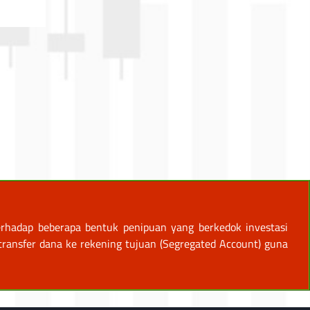
rhadap beberapa bentuk penipuan yang berkedok investasi
ansfer dana ke rekening tujuan (Segregated Account) guna