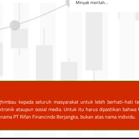
Minyak mentah…
himbau kepada seluruh masyarakat untuk lebih berhati-hati te
nik ataupun sosial media. Untuk itu harus dipastikan bahwa tr
nama PT Rifan Financindo Berjangka, bukan atas nama individu.