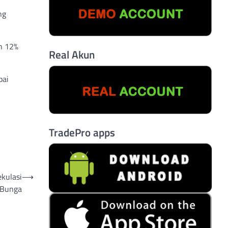
ng
uh 12%
Real Akun
pai
TradePro apps
kulasi
⟶
 Bunga