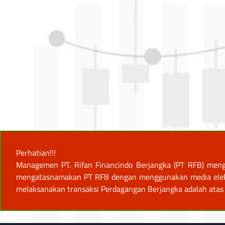
Perhatian!!!
Managemen PT. Rifan Financindo Berjangka (PT RFB) meng
mengatasnamakan PT RFB dengan menggunakan media elektro
melaksanakan transaksi Perdagangan Berjangka adalah atas 