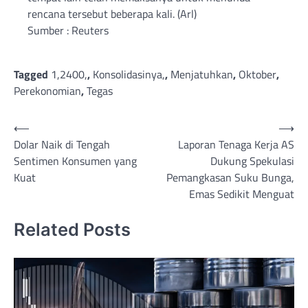
rencana tersebut beberapa kali. (Arl)
Sumber : Reuters
Tagged
1,2400,
,
Konsolidasinya,
,
Menjatuhkan
,
Oktober
,
Perekonomian
,
Tegas
Post
⟵
⟶
Dolar Naik di Tengah
Laporan Tenaga Kerja AS
navigation
Sentimen Konsumen yang
Dukung Spekulasi
Kuat
Pemangkasan Suku Bunga,
Emas Sedikit Menguat
Related Posts