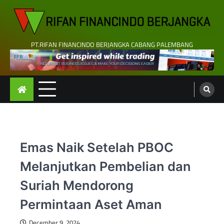
Skip
to
content
PT.RIFAN FINANCINDO BERJANGKA CABANG PALEMBANG
Emas Naik Setelah PBOC
Melanjutkan Pembelian dan
Suriah Mendorong
Permintaan Aset Aman
December 9, 2024