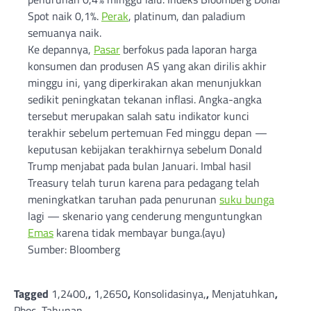
Spot naik 0,1%.
Perak
, platinum, dan paladium
semuanya naik.
Ke depannya,
Pasar
berfokus pada laporan harga
konsumen dan produsen AS yang akan dirilis akhir
minggu ini, yang diperkirakan akan menunjukkan
sedikit peningkatan tekanan inflasi. Angka-angka
tersebut merupakan salah satu indikator kunci
terakhir sebelum pertemuan Fed minggu depan —
keputusan kebijakan terakhirnya sebelum Donald
Trump menjabat pada bulan Januari. Imbal hasil
Treasury telah turun karena para pedagang telah
meningkatkan taruhan pada penurunan
suku bunga
lagi — skenario yang cenderung menguntungkan
Emas
karena tidak membayar bunga.(ayu)
Sumber: Bloomberg
Tagged
1,2400,
,
1,2650
,
Konsolidasinya,
,
Menjatuhkan
,
Pboc
,
Tahunan,