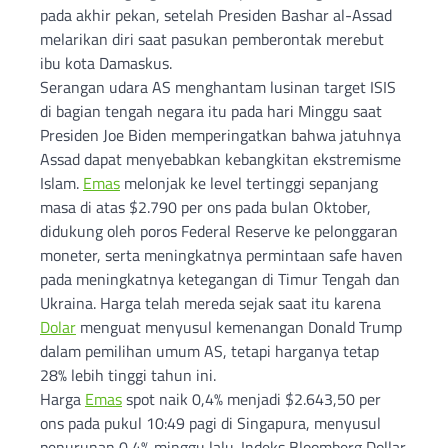
pada akhir pekan, setelah Presiden Bashar al-Assad
melarikan diri saat pasukan pemberontak merebut
ibu kota Damaskus.
Serangan udara AS menghantam lusinan target ISIS
di bagian tengah negara itu pada hari Minggu saat
Presiden Joe Biden memperingatkan bahwa jatuhnya
Assad dapat menyebabkan kebangkitan ekstremisme
Islam.
Emas
melonjak ke level tertinggi sepanjang
masa di atas $2.790 per ons pada bulan Oktober,
didukung oleh poros Federal Reserve ke pelonggaran
moneter, serta meningkatnya permintaan safe haven
pada meningkatnya ketegangan di Timur Tengah dan
Ukraina. Harga telah mereda sejak saat itu karena
Dolar
menguat menyusul kemenangan Donald Trump
dalam pemilihan umum AS, tetapi harganya tetap
28% lebih tinggi tahun ini.
Harga
Emas
spot naik 0,4% menjadi $2.643,50 per
ons pada pukul 10:49 pagi di Singapura, menyusul
penurunan 0,4% minggu lalu. Indeks Bloomberg Dollar