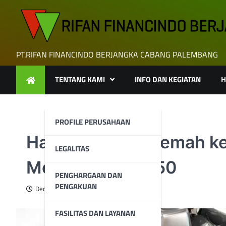
Skip
to
content
PT.RIFAN FINANCINDO BERJANGKA CABANG PALEMBANG
TENTANG KAMI
INFO DAN KEGIATAN
H
PROFILE PERUSAHAAN
Harga Perak Melemah ke
LEGALITAS
Mendekati $29,50
PENGHARGAAN DAN
PENGAKUAN
December 19, 2024
FASILITAS DAN LAYANAN