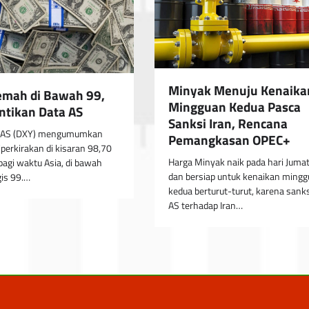
Minyak Menuju Kenaika
mah di Bawah 99,
Mingguan Kedua Pasca
ntikan Data AS
Sanksi Iran, Rencana
r AS (DXY) mengumumkan
Pemangkasan OPEC+
perkirakan di kisaran 98,70
Harga Minyak naik pada hari Jumat
pagi waktu Asia, di bawah
dan bersiap untuk kenaikan ming
gis 99.…
kedua berturut-turut, karena sanks
AS terhadap Iran…