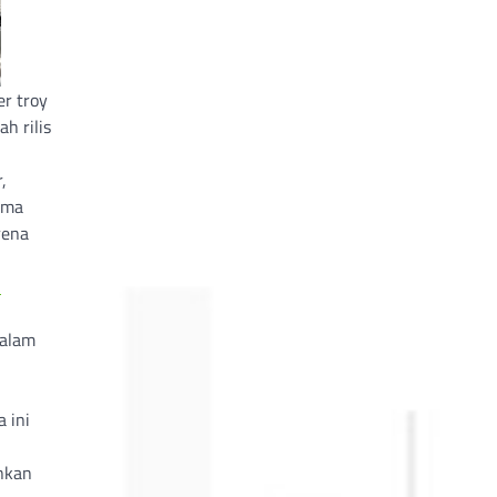
r troy
h rilis
,
ama
rena
u
dalam
 ini
nkan