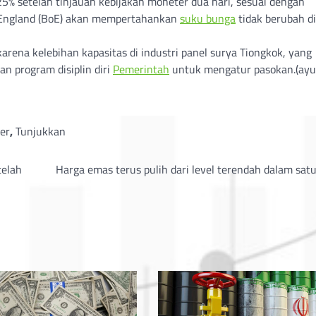
5% setelah tinjauan kebijakan moneter dua hari, sesuai dengan
 England (BoE) akan mempertahankan
suku bunga
tidak berubah di
arena kelebihan kapasitas di industri panel surya Tiongkok, yang
n program disiplin diri
Pemerintah
untuk mengatur pasokan.(ayu
er
,
Tunjukkan
telah
Harga emas terus pulih dari level terendah dalam sat