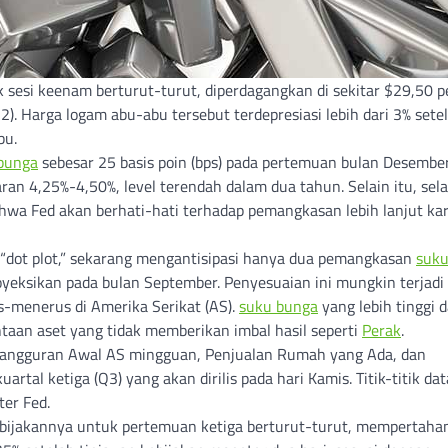
esi keenam berturut-turut, diperdagangkan di sekitar $29,50 pe
. Harga logam abu-abu tersebut terdepresiasi lebih dari 3% setela
bu.
bunga
sebesar 25 basis poin (bps) pada pertemuan bulan Desember
an 4,25%-4,50%, level terendah dalam dua tahun. Selain itu, sel
hwa Fed akan berhati-hati terhadap pemangkasan lebih lanjut ka
 “dot plot,” sekarang mengantisipasi hanya dua pemangkasan
suk
yeksikan pada bulan September. Penyesuaian ini mungkin terjadi
s-menerus di Amerika Serikat (AS).
suku bunga
yang lebih tinggi 
taan aset yang tidak memberikan imbal hasil seperti
Perak
.
angguran Awal AS mingguan, Penjualan Rumah yang Ada, dan
al ketiga (Q3) yang akan dirilis pada hari Kamis. Titik-titik data
er Fed.
bijakannya untuk pertemuan ketiga berturut-turut, mempertaha