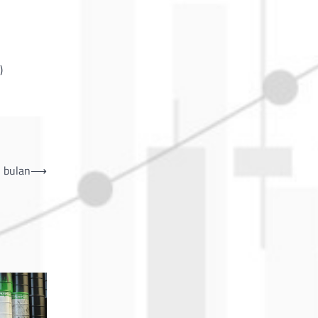
)
u bulan
⟶