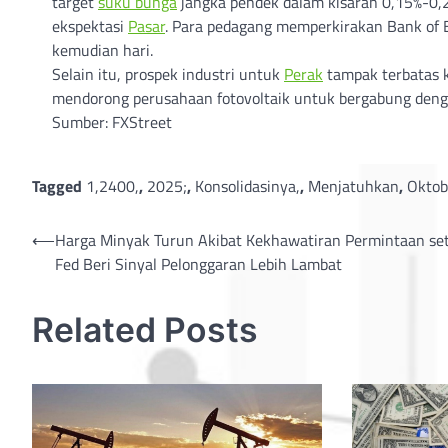
target
suku bunga
jangka pendek dalam kisaran 0,15%-0,2
ekspektasi
Pasar
. Para pedagang memperkirakan Bank of
kemudian hari.
Selain itu, prospek industri untuk
Perak
tampak terbatas k
mendorong perusahaan fotovoltaik untuk bergabung denga
Sumber: FXStreet
Tagged
1,2400,
,
2025;
,
Konsolidasinya,
,
Menjatuhkan
,
Oktob
Post
⟵
Harga Minyak Turun Akibat Kekhawatiran Permintaan se
Fed Beri Sinyal Pelonggaran Lebih Lambat
navigation
Related Posts