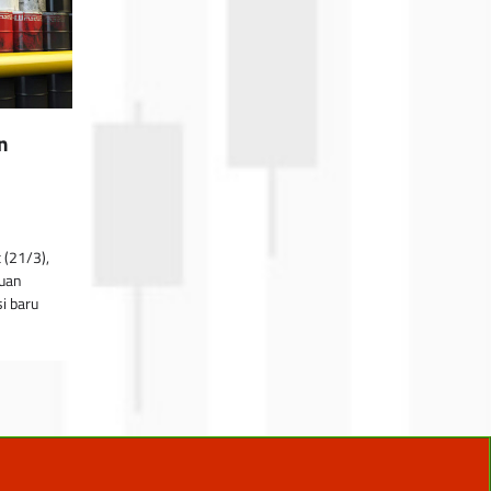
n
 (21/3),
guan
i baru