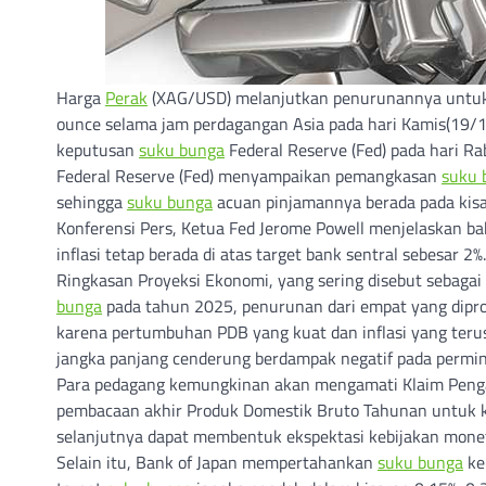
Harga
Perak
(XAG/USD) melanjutkan penurunannya untuk s
ounce selama jam perdagangan Asia pada hari Kamis(19/12)
keputusan
suku bunga
Federal Reserve (Fed) pada hari Ra
Federal Reserve (Fed) menyampaikan pemangkasan
suku 
sehingga
suku bunga
acuan pinjamannya berada pada kisar
Konferensi Pers, Ketua Fed Jerome Powell menjelaskan ba
inflasi tetap berada di atas target bank sentral sebesar 2%.
Ringkasan Proyeksi Ekonomi, yang sering disebut sebagai
bunga
pada tahun 2025, penurunan dari empat yang dipro
karena pertumbuhan PDB yang kuat dan inflasi yang teru
jangka panjang cenderung berdampak negatif pada permin
Para pedagang kemungkinan akan mengamati Klaim Peng
pembacaan akhir Produk Domestik Bruto Tahunan untuk kuart
selanjutnya dapat membentuk ekspektasi kebijakan monet
Selain itu, Bank of Japan mempertahankan
suku bunga
ke