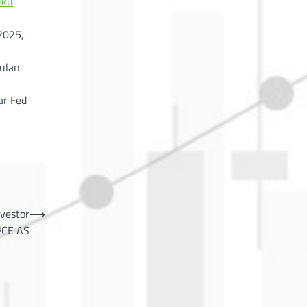
uku
2025,
bulan
ar Fed
nvestor
⟶
PCE AS