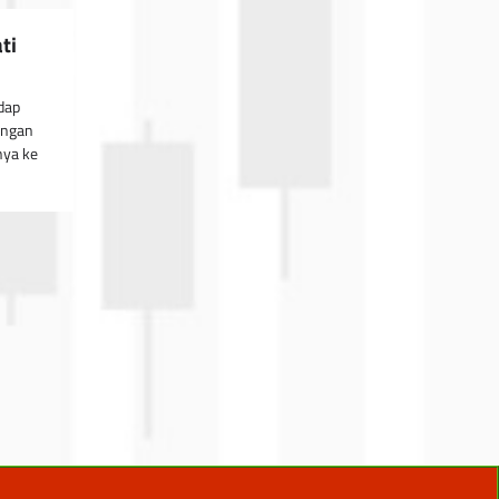
ti
dap
engan
ya ke