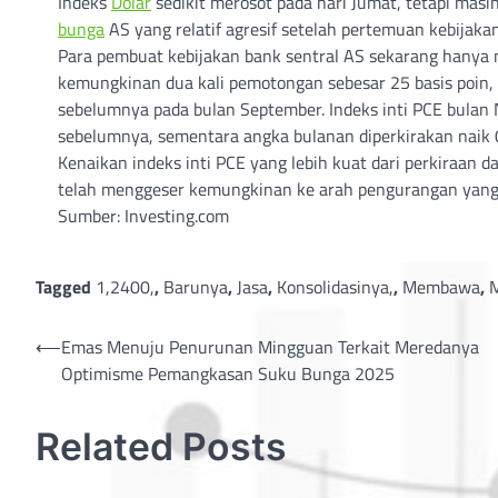
Indeks
Dolar
sedikit merosot pada hari Jumat, tetapi mas
bunga
AS yang relatif agresif setelah pertemuan kebijakan
Para pembuat kebijakan bank sentral AS sekarang hanya 
kemungkinan dua kali pemotongan sebesar 25 basis poin,
sebelumnya pada bulan September. Indeks inti PCE bulan 
sebelumnya, sementara angka bulanan diperkirakan naik 0
Kenaikan indeks inti PCE yang lebih kuat dari perkiraan 
telah menggeser kemungkinan ke arah pengurangan yang leb
Sumber: Investing.com
Tagged
1,2400,
,
Barunya
,
Jasa
,
Konsolidasinya,
,
Membawa
,
Post
⟵
Emas Menuju Penurunan Mingguan Terkait Meredanya
Optimisme Pemangkasan Suku Bunga 2025
navigation
Related Posts