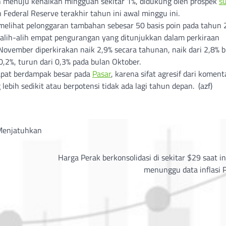
ih menuju kenaikan mingguan sekitar 1%, didukung oleh prospek
s
 Federal Reserve terakhir tahun ini awal minggu ini.
melihat pelonggaran tambahan sebesar 50 basis poin pada tahun 
 alih-alih empat pengurangan yang ditunjukkan dalam perkiraan
November diperkirakan naik 2,9% secara tahunan, naik dari 2,8% 
,2%, turun dari 0,3% pada bulan Oktober.
dapat berdampak besar pada
Pasar
, karena sifat agresif dari koment
ih sedikit atau berpotensi tidak ada lagi tahun depan. (azf)
Menjatuhkan
Harga Perak berkonsolidasi di sekitar $29 saat i
menunggu data inflasi 