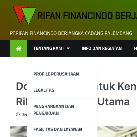
Skip
to
content
PT.RIFAN FINANCINDO BERJANGKA CABANG PALEMBANG
TENTANG KAMI
INFO DAN KEGIATAN
H
PROFILE PERUSAHAAN
Dolar Bersiap Untuk Ke
LEGALITAS
Rilis Data Inflasi Utama
PENGHARGAAN DAN
PENGAKUAN
December 20, 2024
FASILITAS DAN LAYANAN