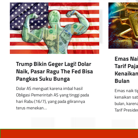
Emas Nai
Trump Bikin Geger Lagi! Dolar
Tarif Pa
Naik, Pasar Ragu The Fed Bisa
Kenaikan
Pangkas Suku Bunga
Bulan
Dolar AS menguat karena imbal hasil
Emas naik t
Obligasi Pemerintah AS yang tinggi pada
kenaikan sat
hari Rabu (16/7), yang pada gilirannya
bulan, karen
terus menekan…
Tarif Presid