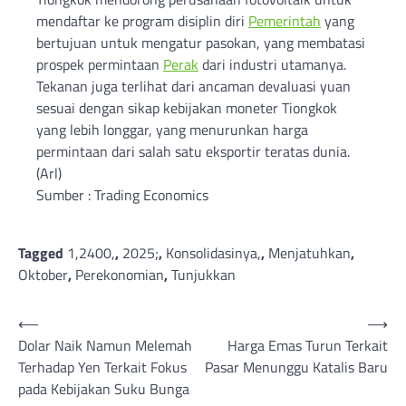
mendaftar ke program disiplin diri
Pemerintah
yang
bertujuan untuk mengatur pasokan, yang membatasi
prospek permintaan
Perak
dari industri utamanya.
Tekanan juga terlihat dari ancaman devaluasi yuan
sesuai dengan sikap kebijakan moneter Tiongkok
yang lebih longgar, yang menurunkan harga
permintaan dari salah satu eksportir teratas dunia.
(Arl)
Sumber : Trading Economics
Tagged
1,2400,
,
2025;
,
Konsolidasinya,
,
Menjatuhkan
,
Oktober
,
Perekonomian
,
Tunjukkan
Post
⟵
⟶
Dolar Naik Namun Melemah
Harga Emas Turun Terkait
navigation
Terhadap Yen Terkait Fokus
Pasar Menunggu Katalis Baru
pada Kebijakan Suku Bunga