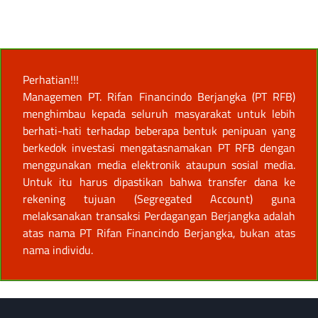
Perhatian!!!
Managemen PT. Rifan Financindo Berjangka (PT RFB)
menghimbau kepada seluruh masyarakat untuk lebih
berhati-hati terhadap beberapa bentuk penipuan yang
berkedok investasi mengatasnamakan PT RFB dengan
menggunakan media elektronik ataupun sosial media.
Untuk itu harus dipastikan bahwa transfer dana ke
rekening tujuan (Segregated Account) guna
melaksanakan transaksi Perdagangan Berjangka adalah
atas nama PT Rifan Financindo Berjangka, bukan atas
nama individu.