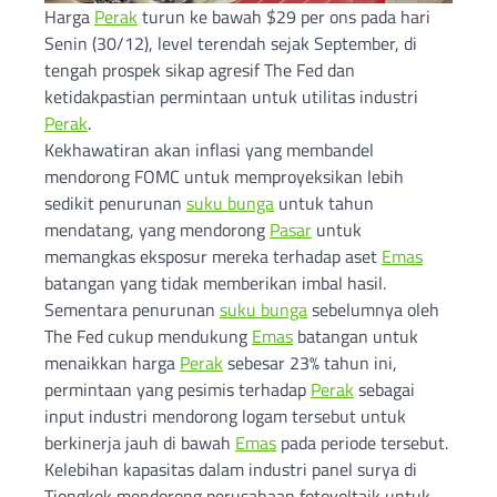
Harga
Perak
turun ke bawah $29 per ons pada hari
Senin (30/12), level terendah sejak September, di
tengah prospek sikap agresif The Fed dan
ketidakpastian permintaan untuk utilitas industri
Perak
.
Kekhawatiran akan inflasi yang membandel
mendorong FOMC untuk memproyeksikan lebih
sedikit penurunan
suku bunga
untuk tahun
mendatang, yang mendorong
Pasar
untuk
memangkas eksposur mereka terhadap aset
Emas
batangan yang tidak memberikan imbal hasil.
Sementara penurunan
suku bunga
sebelumnya oleh
The Fed cukup mendukung
Emas
batangan untuk
menaikkan harga
Perak
sebesar 23% tahun ini,
permintaan yang pesimis terhadap
Perak
sebagai
input industri mendorong logam tersebut untuk
berkinerja jauh di bawah
Emas
pada periode tersebut.
Kelebihan kapasitas dalam industri panel surya di
Tiongkok mendorong perusahaan fotovoltaik untuk