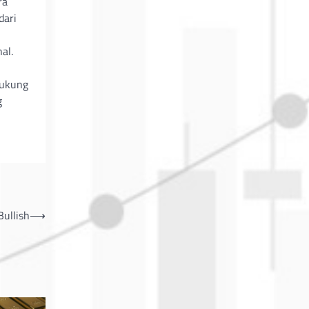
ra
dari
al.
dukung
g
Bullish
⟶