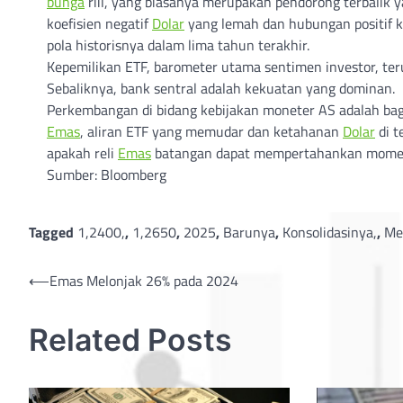
bunga
riil, yang biasanya merupakan pendorong terbalik 
koefisien negatif
Dolar
yang lemah dan hubungan positif 
pola historisnya dalam lima tahun terakhir.
Kepemilikan ETF, barometer utama sentimen investor, te
Sebaliknya, bank sentral adalah kekuatan yang dominan.
Perkembangan di bidang kebijakan moneter AS adalah bag
Emas
, aliran ETF yang memudar dan ketahanan
Dolar
di t
apakah reli
Emas
batangan dapat mempertahankan mome
Sumber: Bloomberg
Tagged
1,2400,
,
1,2650
,
2025
,
Barunya
,
Konsolidasinya,
,
Me
Post
⟵
Emas Melonjak 26% pada 2024
navigation
Related Posts