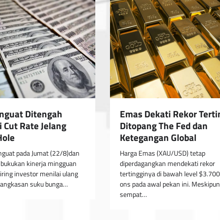
Emas Dekati Rekor Terti
nguat Ditengah
Ditopang The Fed dan
 Cut Rate Jelang
Ketegangan Global
Hole
Harga Emas (XAU/USD) tetap
nguat pada Jumat (22/8)dan
diperdagangkan mendekati rekor
bukukan kinerja mingguan
tertingginya di bawah level $3.700
iring investor menilai ulang
ons pada awal pekan ini. Meskipun
angkasan suku bunga…
sempat…