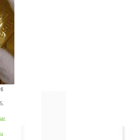
ng
S,
sar
ku