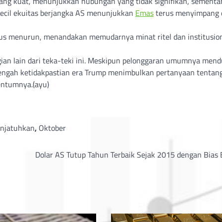
yang kuat, menunjukkan hubungan yang tidak signifikan, sementa
kecil ekuitas berjangka AS menunjukkan
Emas
terus menyimpang 
rus menurun, menandakan memudarnya minat ritel dan institusion
ian lain dari teka-teki ini. Meskipun pelonggaran umumnya men
engah ketidakpastian era Trump menimbulkan pertanyaan tentan
ntumnya.(ayu)
njatuhkan
,
Oktober
Dolar AS Tutup Tahun Terbaik Sejak 2015 dengan Bias 