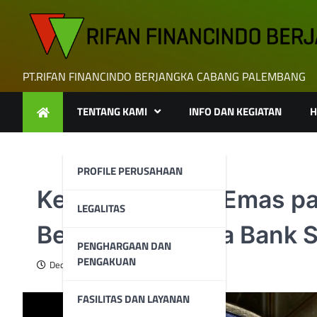
Skip
to
content
PT.RIFAN FINANCINDO BERJANGKA CABANG PALEMBANG
TENTANG KAMI
INFO DAN KEGIATAN
H
PROFILE PERUSAHAAN
Kenaikan Harga Emas p
LEGALITAS
Bergantung pada Bank S
PENGHARGAAN DAN
PENGAKUAN
December 31, 2024
FASILITAS DAN LAYANAN