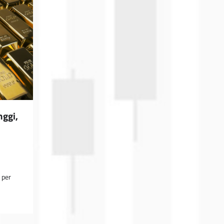
nggi,
 per