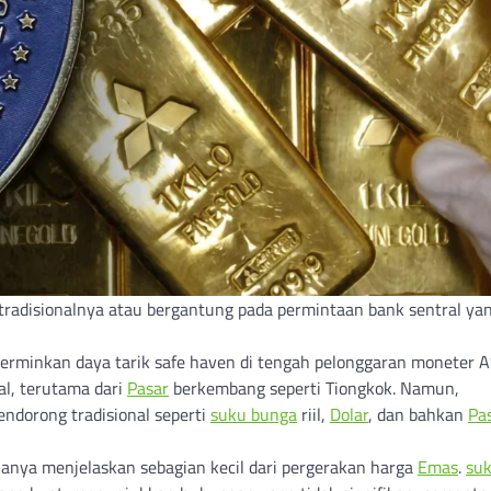
adisionalnya atau bergantung pada permintaan bank sentral ya
ncerminkan daya tarik safe haven di tengah pelonggaran moneter A
al, terutama dari
Pasar
berkembang seperti Tiongkok. Namun,
dorong tradisional seperti
suku bunga
riil,
Dolar
, dan bahkan
Pa
hanya menjelaskan sebagian kecil dari pergerakan harga
Emas
.
su