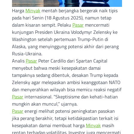
Harga
Minyak
mentah berjangka bergerak naik tipis
pada hari Senin (18 Agustus 2025), namun tetap
dalam kisaran sempit. Pelaku
Pasar
mencermati
kunjungan Presiden Ukraina Volodymyr Zelensky ke
Washington setelah pertemuan Trump-Putin di
Alaska, yang menyinggung potensi akhir dari perang
Rusia-Ukraina.
Analis
Pasar
Peter Cardillo dari Spartan Capital
menyebut bahwa meski kesepakatan damai
tampaknya sedang dibentuk, desakan Trump kepada
Zelensky agar melepaskan ambisi keanggotaan NATO
dan menyerahkan wilayah bisa memicu reaksi negatif
Pasar
internasional. “Skeptisisme dan kehati-hatian
mungkin akan muncul,” ujarnya.
Pasar
energi melihat potensi peningkatan pasokan
jika perang berakhir, tetapi ketidakpastian terkait isi
kesepakatan damai membuat harga
Minyak
masih
rentan terhadap volatilitas. Investor juga mencermati