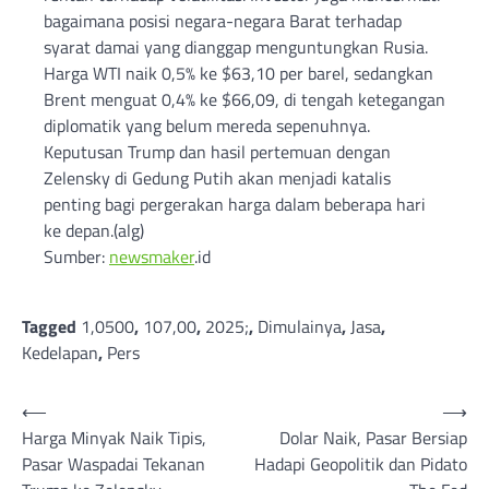
bagaimana posisi negara-negara Barat terhadap
syarat damai yang dianggap menguntungkan Rusia.
Harga WTI naik 0,5% ke $63,10 per barel, sedangkan
Brent menguat 0,4% ke $66,09, di tengah ketegangan
diplomatik yang belum mereda sepenuhnya.
Keputusan Trump dan hasil pertemuan dengan
Zelensky di Gedung Putih akan menjadi katalis
penting bagi pergerakan harga dalam beberapa hari
ke depan.(alg)
Sumber:
newsmaker
.id
Tagged
1,0500
,
107,00
,
2025;
,
Dimulainya
,
Jasa
,
Kedelapan
,
Pers
Post
⟵
⟶
Harga Minyak Naik Tipis,
Dolar Naik, Pasar Bersiap
navigation
Pasar Waspadai Tekanan
Hadapi Geopolitik dan Pidato