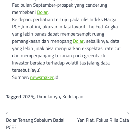
Fed bulan September-prospek yang cenderung
membebani
Dolar
.
Ke depan, perhatian tertuju pada rilis Indeks Harga
PCE Jumat ini, ukuran inflasi favorit The Fed. Angka
yang lebih panas dapat mempersempit ruang
pemangkasan dan menopang
Dolar
; sebaliknya, data
yang lebih jinak bisa menguatkan ekspektasi rate cut
dan memperpanjang tekanan pada greenback.
Investor bersiap terhadap volatilitas jelang data
tersebut.(ayu)
Sumber:
newsmaker
.id
Tagged
2025;
,
Dimulainya
,
Kedelapan
Post
⟵
⟶
Dolar Tenang Sebelum Badai
Yen Flat, Fokus Rilis Data
navigation
PCE?