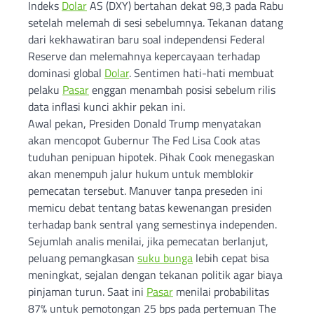
Indeks
Dolar
AS (DXY) bertahan dekat 98,3 pada Rabu
setelah melemah di sesi sebelumnya. Tekanan datang
dari kekhawatiran baru soal independensi Federal
Reserve dan melemahnya kepercayaan terhadap
dominasi global
Dolar
. Sentimen hati-hati membuat
pelaku
Pasar
enggan menambah posisi sebelum rilis
data inflasi kunci akhir pekan ini.
Awal pekan, Presiden Donald Trump menyatakan
akan mencopot Gubernur The Fed Lisa Cook atas
tuduhan penipuan hipotek. Pihak Cook menegaskan
akan menempuh jalur hukum untuk memblokir
pemecatan tersebut. Manuver tanpa preseden ini
memicu debat tentang batas kewenangan presiden
terhadap bank sentral yang semestinya independen.
Sejumlah analis menilai, jika pemecatan berlanjut,
peluang pemangkasan
suku bunga
lebih cepat bisa
meningkat, sejalan dengan tekanan politik agar biaya
pinjaman turun. Saat ini
Pasar
menilai probabilitas
87% untuk pemotongan 25 bps pada pertemuan The