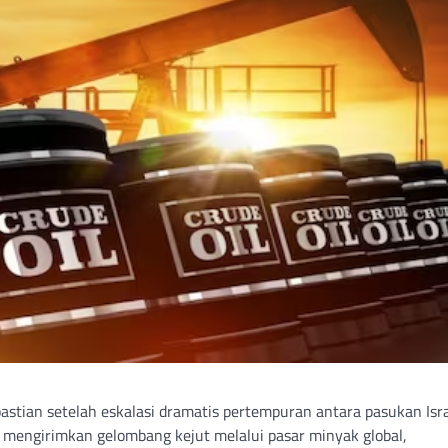
astian setelah eskalasi dramatis pertempuran antara pasukan Isr
i mengirimkan gelombang kejut melalui pasar minyak global,