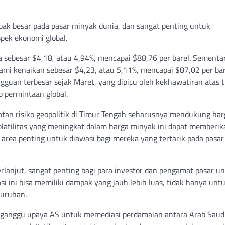
pak besar pada pasar minyak dunia, dan sangat penting untuk
ek ekonomi global.
 sebesar $4,18, atau 4,94%, mencapai $88,76 per barel. Sementar
mi kenaikan sebesar $4,23, atau 5,11%, mencapai $87,02 per bar
gguan terbesar sejak Maret, yang dipicu oleh kekhawatiran atas t
 permintaan global.
atan risiko geopolitik di Timur Tengah seharusnya mendukung har
 Volatilitas yang meningkat dalam harga minyak ini dapat memberi
 area penting untuk diawasi bagi mereka yang tertarik pada pasar
berlanjut, sangat penting bagi para investor dan pengamat pasar u
 ini bisa memiliki dampak yang jauh lebih luas, tidak hanya unt
luruhan.
ganggu upaya AS untuk memediasi perdamaian antara Arab Saud