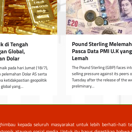
Pound Sterling Melemah
k di Tengah
Pasca Data PMI U.K yang
an Global,
Lemah
n Dolar
The Pound Sterling (GBP) faces in
aik pada hari Jumat (18/7),
selling pressure against its peers 
h pelemahan Dolar AS serta
Tuesday after the release of the w
 ketidakpastian geopolitik
preliminary…
 global yang…
himbau kepada seluruh masyarakat untuk lebih berhati-hati te
nik ataupun sosial media. Untuk itu harus dipastikan bahwa tr