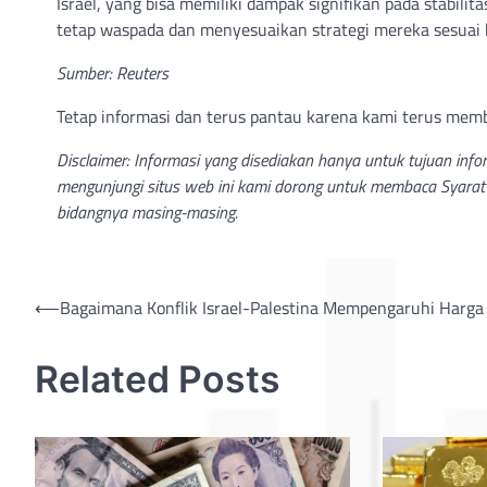
Israel, yang bisa memiliki dampak signifikan pada stabilita
tetap waspada dan menyesuaikan strategi mereka sesuai 
Sumber: Reuters
Tetap informasi dan terus pantau karena kami terus mem
Disclaimer: Informasi yang disediakan hanya untuk tujuan inf
mengunjungi situs web ini kami dorong untuk membaca Syarat 
bidangnya masing-masing.
Post
⟵
Bagaimana Konflik Israel-Palestina Mempengaruhi Harg
navigation
Related Posts