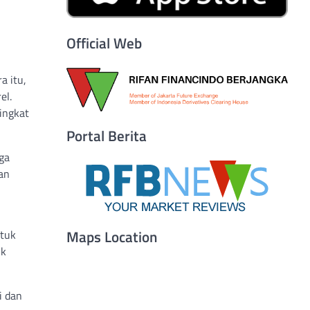
Official Web
a itu,
el.
ingkat
Portal Berita
ga
kan
Maps Location
ntuk
uk
i dan