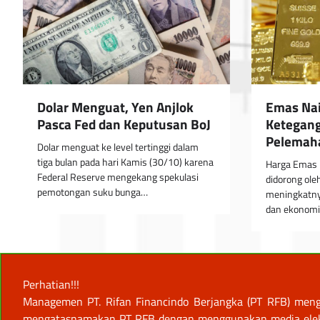
Dolar Menguat, Yen Anjlok
Emas Nai
Pasca Fed dan Keputusan BoJ
Ketegang
Pelemaha
Dolar menguat ke level tertinggi dalam
tiga bulan pada hari Kamis (30/10) karena
Harga Emas n
Federal Reserve mengekang spekulasi
didorong ole
pemotongan suku bunga…
meningkatnya
dan ekonomi
Perhatian!!!
Managemen PT. Rifan Financindo Berjangka (PT RFB) meng
mengatasnamakan PT RFB dengan menggunakan media elektro