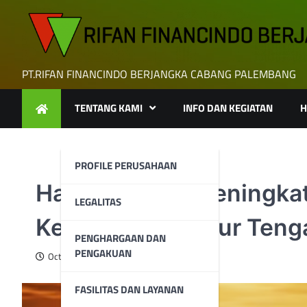
Skip
to
content
PT.RIFAN FINANCINDO BERJANGKA CABANG PALEMBANG
TENTANG KAMI
INFO DAN KEGIATAN
H
PROFILE PERUSAHAAN
Harga Minyak Meningkat
LEGALITAS
Ketegangan Timur Teng
PENGHARGAAN DAN
PENGAKUAN
October 9, 2023
FASILITAS DAN LAYANAN