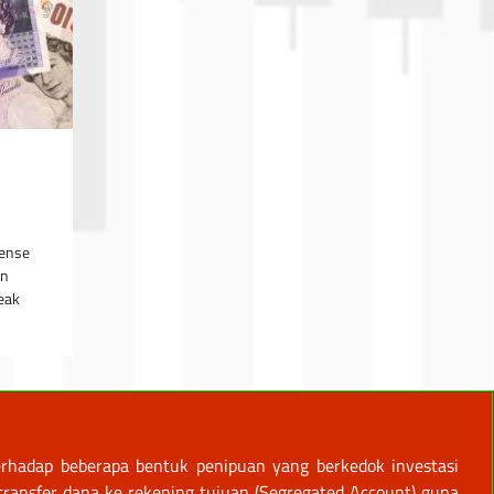
tense
on
eak
rhadap beberapa bentuk penipuan yang berkedok investasi
ansfer dana ke rekening tujuan (Segregated Account) guna