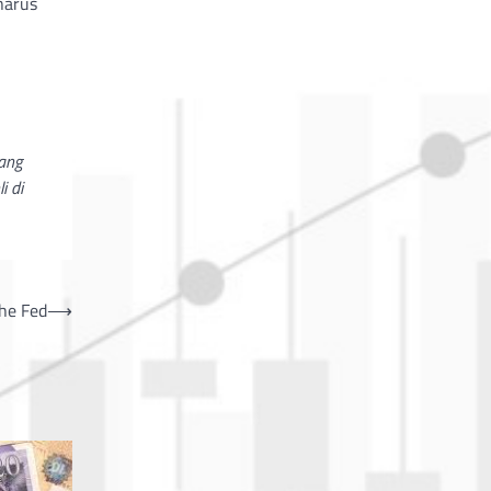
 harus
yang
i di
he Fed
⟶