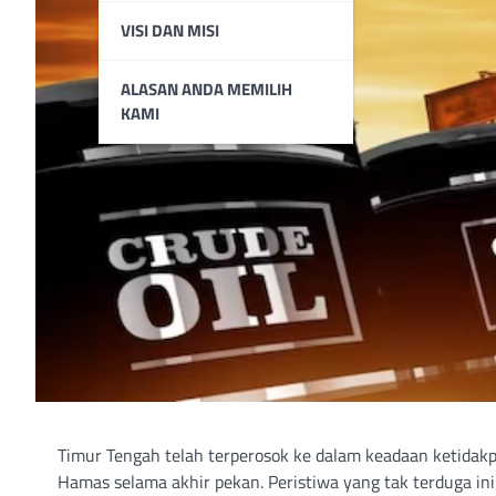
VISI DAN MISI
ALASAN ANDA MEMILIH
KAMI
Timur Tengah telah terperosok ke dalam keadaan ketidakp
Hamas selama akhir pekan. Peristiwa yang tak terduga in