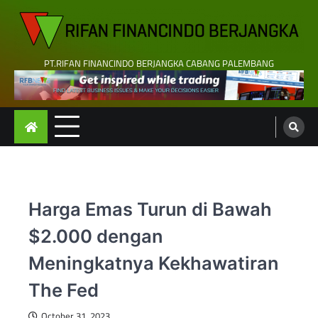
Skip
to
content
PT.RIFAN FINANCINDO BERJANGKA CABANG PALEMBANG
Harga Emas Turun di Bawah
$2.000 dengan
Meningkatnya Kekhawatiran
The Fed
October 31, 2023