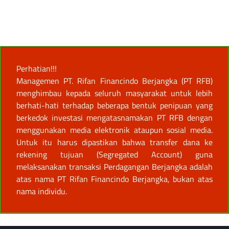
Perhatian!!!
Managemen PT. Rifan Financindo Berjangka (PT RFB)
menghimbau kepada seluruh masyarakat untuk lebih
berhati-hati terhadap beberapa bentuk penipuan yang
berkedok investasi mengatasnamakan PT RFB dengan
menggunakan media elektronik ataupun sosial media.
Untuk itu harus dipastikan bahwa transfer dana ke
rekening tujuan (Segregated Account) guna
melaksanakan transaksi Perdagangan Berjangka adalah
atas nama PT Rifan Financindo Berjangka, bukan atas
nama individu.