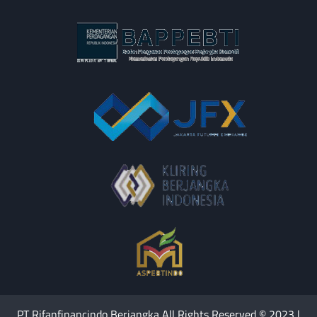
PT Rifanfinancindo Berjangka All Rights Reserved © 2023 |