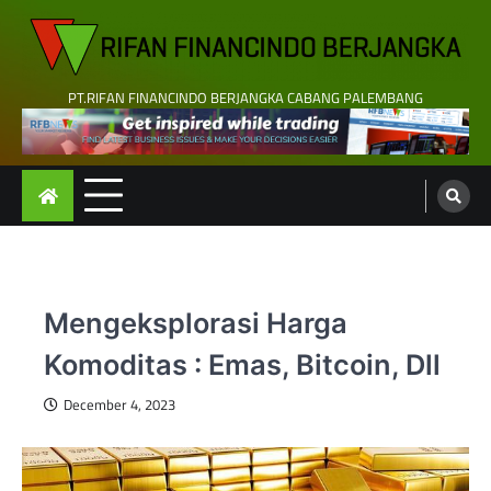
Skip
to
content
PT.RIFAN FINANCINDO BERJANGKA CABANG PALEMBANG
Mengeksplorasi Harga
Komoditas : Emas, Bitcoin, Dll
December 4, 2023