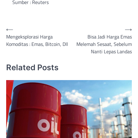
Sumber : Reuters
Post
⟵
⟶
Mengeksplorasi Harga
Bisa Jadi Harga Emas
navigation
Komoditas : Emas, Bitcoin, Dll
Melemah Sesaat, Sebelum
Nanti Lepas Landas
Related Posts