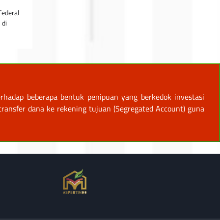
Federal
 di
rhadap beberapa bentuk penipuan yang berkedok investasi
ansfer dana ke rekening tujuan (Segregated Account) guna