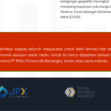
ketegangan geopolitik meningkat
menjelang keputusan suku bunga 
Reserve. Emas batangan bertahan
dekat $3.030…
himbau kepada seluruh masyarakat untuk lebih berhati-hati te
nik ataupun sosial media. Untuk itu harus dipastikan bahwa tr
nama PT Rifan Financindo Berjangka, bukan atas nama individu.