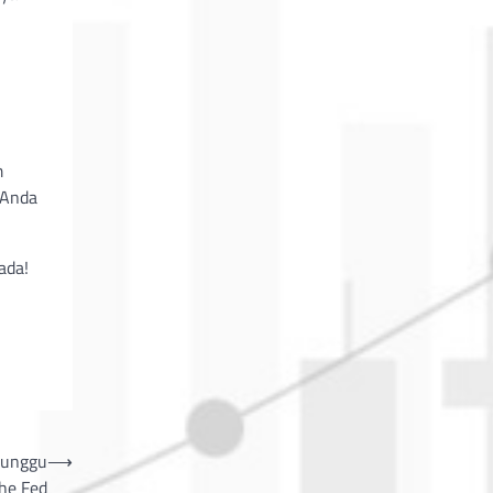
m
 Anda
ada!
nunggu
⟶
he Fed