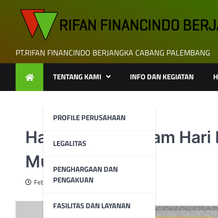
Skip
to
content
PT.RIFAN FINANCINDO BERJANGKA CABANG PALEMBANG
TENTANG KAMI
INFO DAN KEGIATAN
H
PROFILE PERUSAHAAN
Harga Emas Antam Hari 
LEGALITAS
Murah
PENGHARGAAN DAN
PENGAKUAN
February 26, 2024
FASILITAS DAN LAYANAN