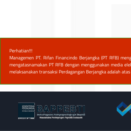
Perhatian!!!
Managemen PT. Rifan Financindo Berjangka (PT RFB) meng
mengatasnamakan PT RFB dengan menggunakan media elektro
melaksanakan transaksi Perdagangan Berjangka adalah atas 