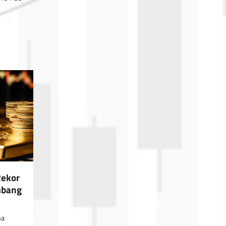
Rekor
mbang
na