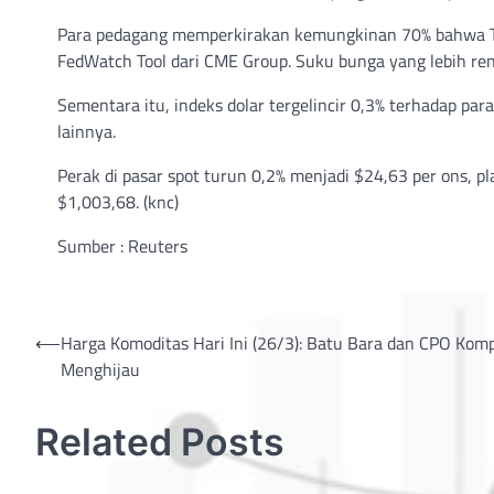
Para pedagang memperkirakan kemungkinan 70% bahwa T
FedWatch Tool dari CME Group. Suku bunga yang lebih r
Sementara itu, indeks dolar tergelincir 0,3% terhadap 
lainnya.
Perak di pasar spot turun 0,2% menjadi $24,63 per ons, 
$1,003,68. (knc)
Sumber : Reuters
Post
⟵
Harga Komoditas Hari Ini (26/3): Batu Bara dan CPO Kom
Menghijau
navigation
Related Posts