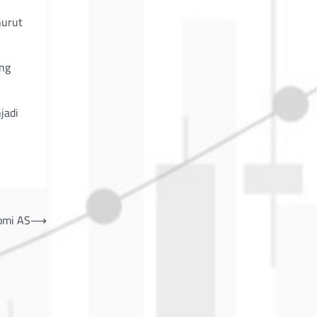
nurut
ang
jadi
nomi AS
⟶