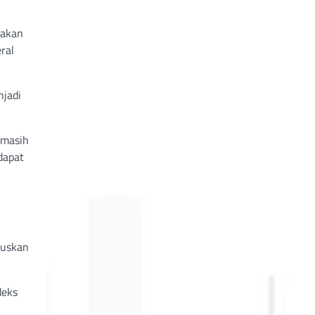
 akan
ral
njadi
 masih
dapat
tuskan
deks