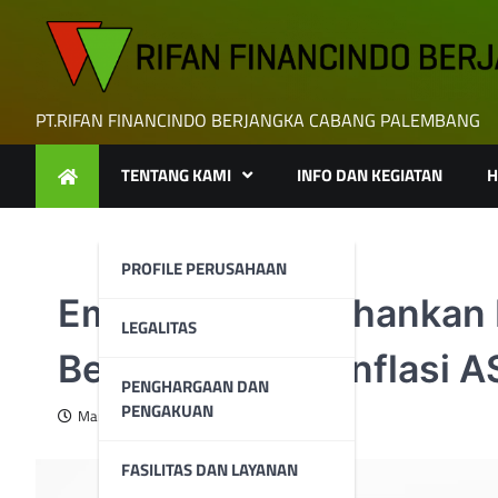
Skip
to
content
PT.RIFAN FINANCINDO BERJANGKA CABANG PALEMBANG
TENTANG KAMI
INFO DAN KEGIATAN
H
PROFILE PERUSAHAAN
Emas Mempertahankan K
LEGALITAS
Beralih Ke Data Inflasi A
PENGHARGAAN DAN
PENGAKUAN
March 26, 2024
FASILITAS DAN LAYANAN