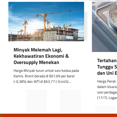
Minyak Melemah Lagi,
Kekhawatiran Ekonomi &
Tertahan
Oversupply Menekan
Tunggu Si
Harga Minyak turun untuk sesi kedua pada
dan Uni 
Kamis. Brent berada di $67,69 per barel
Harga Perak
(-0,38%) dan WTI di $63,77 (-0,44%)…
dalam kisara
sesi perdaga
(17/7). Log