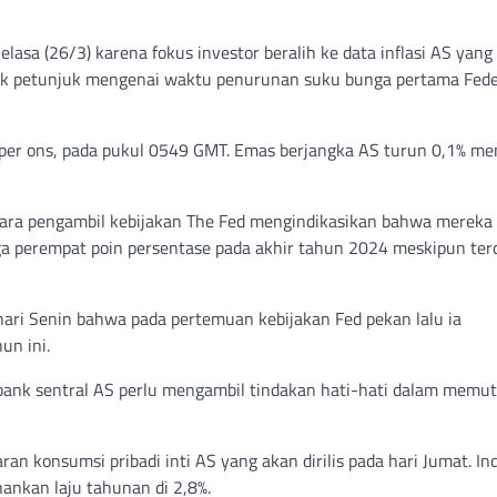
lasa (26/3) karena fokus investor beralih ke data inflasi AS yang
nyak petunjuk mengenai waktu penurunan suku bunga pertama Fede
 per ons, pada pukul 0549 GMT. Emas berjangka AS turun 0,1% me
 para pengambil kebijakan The Fed mengindikasikan bahwa mereka
 perempat poin persentase pada akhir tahun 2024 meskipun ter
ari Senin bahwa pada pertemuan kebijakan Fed pekan lalu ia
un ini.
bank sentral AS perlu mengambil tindakan hati-hati dalam memu
an konsumsi pribadi inti AS yang akan dirilis pada hari Jumat. In
hankan laju tahunan di 2,8%.