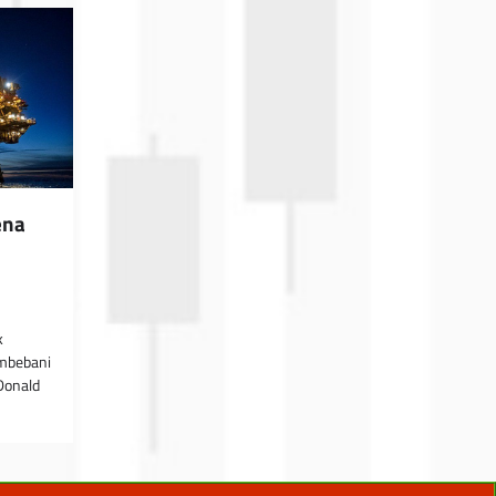
ena
k
embebani
Donald