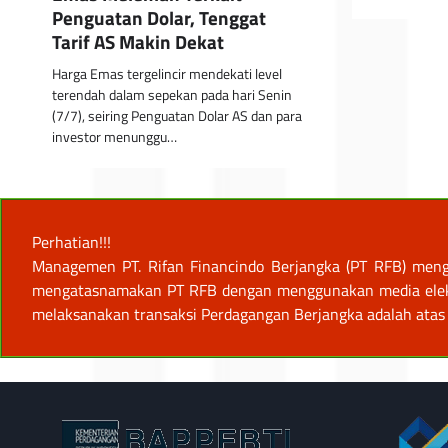
Penguatan Dolar, Tenggat
Tarif AS Makin Dekat
Harga Emas tergelincir mendekati level
terendah dalam sepekan pada hari Senin
(7/7), seiring Penguatan Dolar AS dan para
investor menunggu…
Perhatian!!!
Managemen PT. Rifan Financindo Berjangka (PT RFB) meng
mengatasnamakan PT RFB dengan menggunakan media elektro
melaksanakan transaksi Perdagangan Berjangka adalah atas 