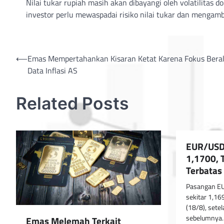
Nilai tukar rupiah masih akan dibayangi oleh volatilitas 
investor perlu mewaspadai risiko nilai tukar dan mengamb
Post
⟵
Emas Mempertahankan Kisaran Ketat Karena Fokus Beral
Data Inflasi AS
navigation
Related Posts
EUR/USD
1,1700, 
Terbatas
Pasangan EU
sekitar 1,16
(18/8), sete
sebelumnya
Emas Melemah Terkait