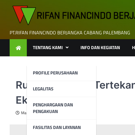
Skip
to
content
PT.RIFAN FINANCINDO BERJANGKA CABANG PALEMBANG
TENTANG KAMI
INFO DAN KEGIATAN
H
PROFILE PERUSAHAAN
Rupiah Kembali Tertekan
LEGALITAS
Ekonomi AS
PENGHARGAAN DAN
PENGAKUAN
March 27, 2024
FASILITAS DAN LAYANAN