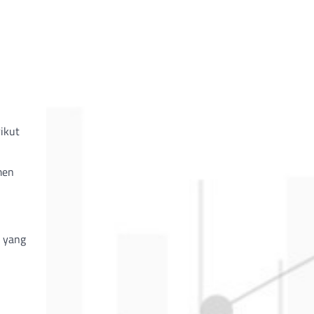
ikut
men
 yang