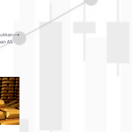
jukkan
⟶
aan AS