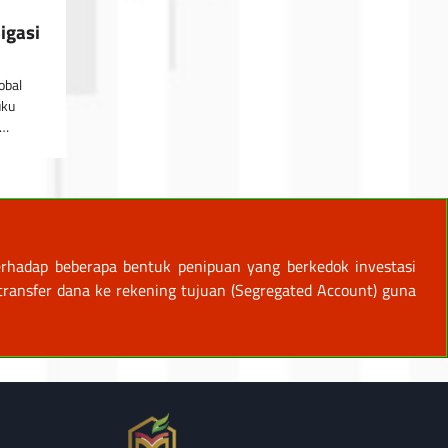
igasi
obal
uku
n…
rhadap beberapa bentuk penipuan yang berkedok investasi
ansfer dana ke rekening tujuan (Segregated Account) guna