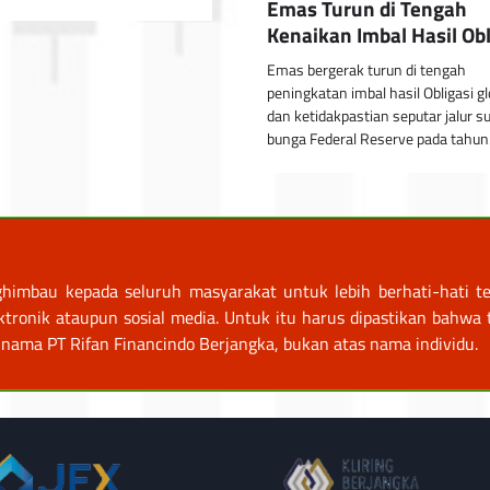
Emas Turun di Tengah
Kenaikan Imbal Hasil Obl
Emas bergerak turun di tengah
peningkatan imbal hasil Obligasi gl
dan ketidakpastian seputar jalur s
bunga Federal Reserve pada tahu
himbau kepada seluruh masyarakat untuk lebih berhati-hati te
nik ataupun sosial media. Untuk itu harus dipastikan bahwa tr
nama PT Rifan Financindo Berjangka, bukan atas nama individu.