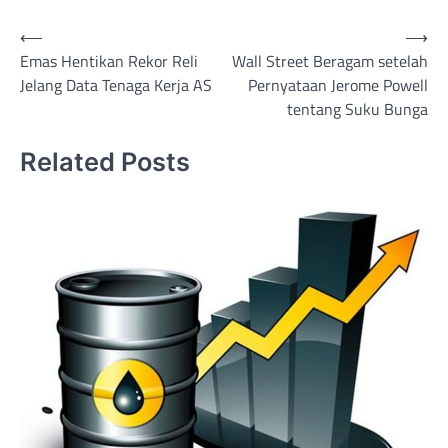
Post
⟵
⟶
Emas Hentikan Rekor Reli
Wall Street Beragam setelah
navigation
Jelang Data Tenaga Kerja AS
Pernyataan Jerome Powell
tentang Suku Bunga
Related Posts