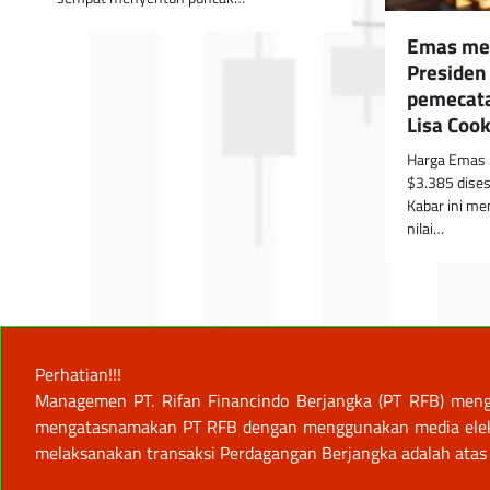
Emas me
Presiden
pemecata
Lisa Coo
Harga Emas n
$3.385 dises
Kabar ini me
nilai…
Perhatian!!!
Managemen PT. Rifan Financindo Berjangka (PT RFB) meng
mengatasnamakan PT RFB dengan menggunakan media elektro
melaksanakan transaksi Perdagangan Berjangka adalah atas 