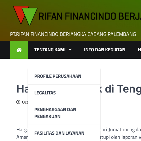
Skip
to
content
PT.RIFAN FINANCINDO BERJANGKA CABANG PALEMBANG
TENTANG KAMI
INFO DAN KEGIATAN
H
PROFILE PERUSAHAAN
Harga Emas Naik di Teng
LEGALITAS
October 11, 2024
PENGHARGAAN DAN
PENGAKUAN
Harga emas di perdagangan Asia pada hari Jumat mengala
FASILITAS DAN LAYANAN
Amerika Serikat yang kuat sedikit tertutupi oleh laporan y