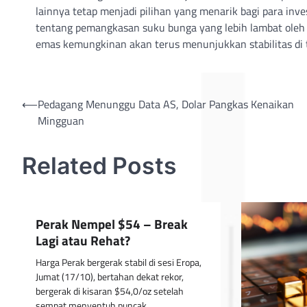
lainnya tetap menjadi pilihan yang menarik bagi para inve
tentang pemangkasan suku bunga yang lebih lambat oleh 
emas kemungkinan akan terus menunjukkan stabilitas di te
Post
⟵
Pedagang Menunggu Data AS, Dolar Pangkas Kenaikan
Mingguan
navigation
Related Posts
Perak Nempel $54 – Break
Lagi atau Rehat?
Harga Perak bergerak stabil di sesi Eropa,
Jumat (17/10), bertahan dekat rekor,
bergerak di kisaran $54,0/oz setelah
sempat menyentuh puncak…