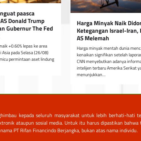
nguat paasca
 AS Donald Trump
Harga Minyak Naik Dido
n Gubernur The Fed
Ketegangan Israel-Iran, 
k
AS Melemah
aik +0.60% lepas ke area
Harga minyak mentah dunia menc
i Asia pada Selasa (26/08)
kenaikan signifikan setelah lapora
micu permintaan aset lindung
CNN menyebutkan adanya informa
intelijen terbaru Amerika Serikat 
menunjukkan…
himbau kepada seluruh masyarakat untuk lebih berhati-hati te
nik ataupun sosial media. Untuk itu harus dipastikan bahwa tr
nama PT Rifan Financindo Berjangka, bukan atas nama individu.