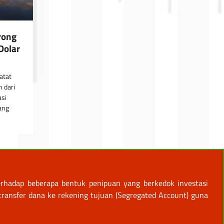
rong
Dolar
atat
n dari
si
yang
rhadap beberapa bentuk penipuan yang berkedok investasi
ansfer dana ke rekening tujuan (Segregated Account) guna