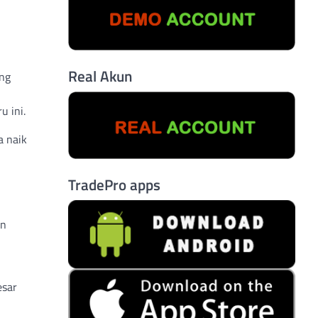
Real Akun
ang
u ini.
a naik
TradePro apps
an
esar