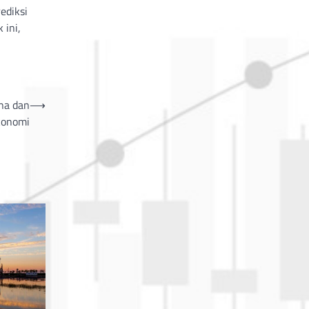
ediksi
 ini,
ina dan
⟶
konomi