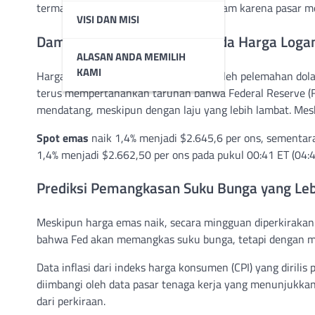
termasuk tembaga, juga meningkat tajam karena pasar menu
VISI DAN MISI
Dampak Pelemahan Dolar pada Harga Log
ALASAN ANDA MEMILIH
KAMI
Harga logam secara umum terangkat oleh pelemahan dolar 
terus mempertahankan taruhan bahwa Federal Reserve (
mendatang, meskipun dengan laju yang lebih lambat. Mesk
Spot emas
naik 1,4% menjadi $2.645,6 per ons, sementar
1,4% menjadi $2.662,50 per ons pada pukul 00:41 ET (04:
Prediksi Pemangkasan Suku Bunga yang Lebi
Meskipun harga emas naik, secara mingguan diperkirakan 
bahwa Fed akan memangkas suku bunga, tetapi dengan ma
Data inflasi dari indeks harga konsumen (CPI) yang diril
diimbangi oleh data pasar tenaga kerja yang menunjukka
dari perkiraan.