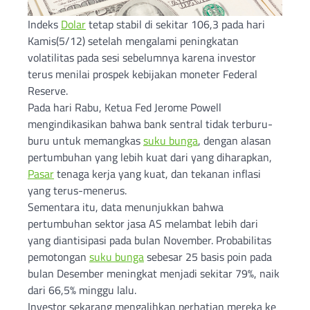
Indeks
Dolar
tetap stabil di sekitar 106,3 pada hari
Kamis(5/12) setelah mengalami peningkatan
volatilitas pada sesi sebelumnya karena investor
terus menilai prospek kebijakan moneter Federal
Reserve.
Pada hari Rabu, Ketua Fed Jerome Powell
mengindikasikan bahwa bank sentral tidak terburu-
buru untuk memangkas
suku bunga
, dengan alasan
pertumbuhan yang lebih kuat dari yang diharapkan,
Pasar
tenaga kerja yang kuat, dan tekanan inflasi
yang terus-menerus.
Sementara itu, data menunjukkan bahwa
pertumbuhan sektor jasa AS melambat lebih dari
yang diantisipasi pada bulan November. Probabilitas
pemotongan
suku bunga
sebesar 25 basis poin pada
bulan Desember meningkat menjadi sekitar 79%, naik
dari 66,5% minggu lalu.
Investor sekarang mengalihkan perhatian mereka ke