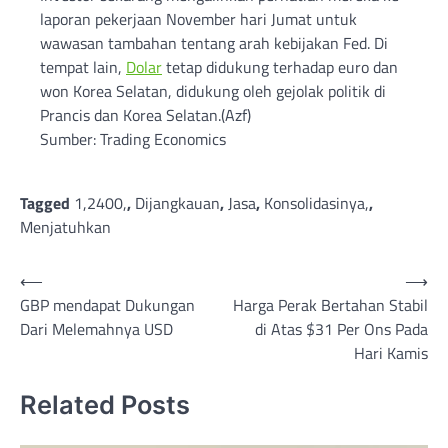
laporan pekerjaan November hari Jumat untuk
wawasan tambahan tentang arah kebijakan Fed. Di
tempat lain,
Dolar
tetap didukung terhadap euro dan
won Korea Selatan, didukung oleh gejolak politik di
Prancis dan Korea Selatan.(Azf)
Sumber: Trading Economics
Tagged
1,2400,
,
Dijangkauan
,
Jasa
,
Konsolidasinya,
,
Menjatuhkan
Post
⟵
⟶
GBP mendapat Dukungan
Harga Perak Bertahan Stabil
navigation
Dari Melemahnya USD
di Atas $31 Per Ons Pada
Hari Kamis
Related Posts