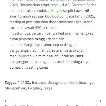
2025. Berdasarkan rekor produksi AS, Goldman Sachs
memperkirakan produksi
Minyak
serpih Lower 48
akan tumbuh sebesar 600.000 bph pada tahun 2025,
meskipun pertumbuhan dapat melambat jika Brent
turun di bawah $70 per barel.
Investor juga bertaruh bahwa Fed akan memangkas
biaya pinjaman minggu depan dan
menindaklanjutinya tahun depan dengan
pengurangan lebih lanjut, setelah data ekonomi
menunjukkan klaim mingguan untuk asuransi
pengangguran meningkat secara tak terduga.(ayu)
Sumber: Investing.coma
Tagged
1,2400,
,
Barunya
,
Dijangkauan
,
Konsolidasinya,
,
Menjatuhkan
,
Oktober
,
Tegas
Post
⟵
⟶