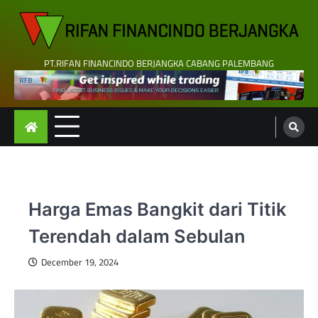
Skip
to
content
PT.RIFAN FINANCINDO BERJANGKA CABANG PALEMBANG
Harga Emas Bangkit dari Titik
Terendah dalam Sebulan
December 19, 2024