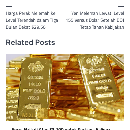
Post
⟵
⟶
Harga Perak Melemah ke
Yen Melemah Lewati Level
navigation
Level Terendah dalam Tiga
155 Versus Dolar Setelah BOJ
Bulan Dekat $29,50
Tetap Tahan Kebijakan
Related Posts
Emas Naik di Atas $3.100 untuk Pertama Kalinya