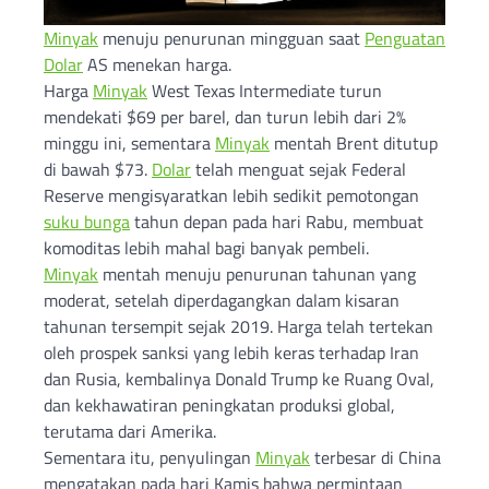
Minyak
menuju penurunan mingguan saat
Penguatan
Dolar
AS menekan harga.
Harga
Minyak
West Texas Intermediate turun
mendekati $69 per barel, dan turun lebih dari 2%
minggu ini, sementara
Minyak
mentah Brent ditutup
di bawah $73.
Dolar
telah menguat sejak Federal
Reserve mengisyaratkan lebih sedikit pemotongan
suku bunga
tahun depan pada hari Rabu, membuat
komoditas lebih mahal bagi banyak pembeli.
Minyak
mentah menuju penurunan tahunan yang
moderat, setelah diperdagangkan dalam kisaran
tahunan tersempit sejak 2019. Harga telah tertekan
oleh prospek sanksi yang lebih keras terhadap Iran
dan Rusia, kembalinya Donald Trump ke Ruang Oval,
dan kekhawatiran peningkatan produksi global,
terutama dari Amerika.
Sementara itu, penyulingan
Minyak
terbesar di China
mengatakan pada hari Kamis bahwa permintaan