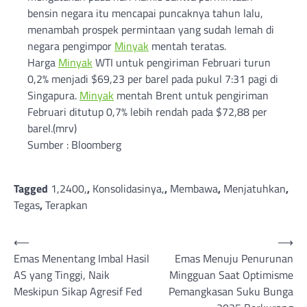
bensin negara itu mencapai puncaknya tahun lalu,
menambah prospek permintaan yang sudah lemah di
negara pengimpor
Minyak
mentah teratas.
Harga
Minyak
WTI untuk pengiriman Februari turun
0,2% menjadi $69,23 per barel pada pukul 7:31 pagi di
Singapura.
Minyak
mentah Brent untuk pengiriman
Februari ditutup 0,7% lebih rendah pada $72,88 per
barel.(mrv)
Sumber : Bloomberg
Tagged
1,2400,
,
Konsolidasinya,
,
Membawa
,
Menjatuhkan
,
Tegas
,
Terapkan
Post
⟵
⟶
Emas Menentang Imbal Hasil
Emas Menuju Penurunan
navigation
AS yang Tinggi, Naik
Mingguan Saat Optimisme
Meskipun Sikap Agresif Fed
Pemangkasan Suku Bunga