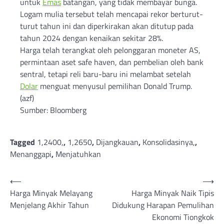
untuk
Emas
batangan, yang tidak membayar bunga.
Logam mulia tersebut telah mencapai rekor berturut-
turut tahun ini dan diperkirakan akan ditutup pada
tahun 2024 dengan kenaikan sekitar 28%.
Harga telah terangkat oleh pelonggaran moneter AS,
permintaan aset safe haven, dan pembelian oleh bank
sentral, tetapi reli baru-baru ini melambat setelah
Dolar
menguat menyusul pemilihan Donald Trump.
(azf)
Sumber: Bloomberg
Tagged
1,2400,
,
1,2650
,
Dijangkauan
,
Konsolidasinya,
,
Menanggapi
,
Menjatuhkan
Post
⟵
⟶
Harga Minyak Melayang
Harga Minyak Naik Tipis
navigation
Menjelang Akhir Tahun
Didukung Harapan Pemulihan
Ekonomi Tiongkok