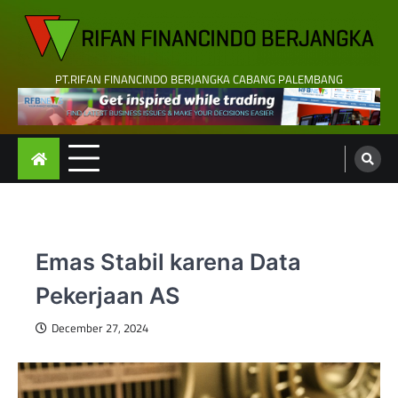
Skip
to
content
PT.RIFAN FINANCINDO BERJANGKA CABANG PALEMBANG
Emas Stabil karena Data
Pekerjaan AS
December 27, 2024