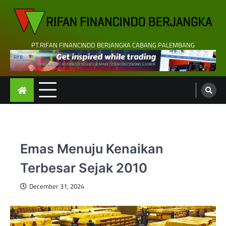
Skip
to
content
PT.RIFAN FINANCINDO BERJANGKA CABANG PALEMBANG
Emas Menuju Kenaikan
Terbesar Sejak 2010
December 31, 2024