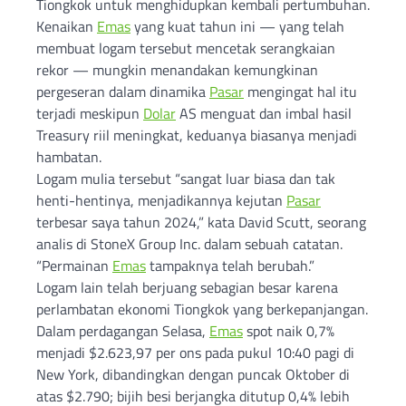
Tiongkok untuk menghidupkan kembali pertumbuhan.
Kenaikan
Emas
yang kuat tahun ini — yang telah
membuat logam tersebut mencetak serangkaian
rekor — mungkin menandakan kemungkinan
pergeseran dalam dinamika
Pasar
mengingat hal itu
terjadi meskipun
Dolar
AS menguat dan imbal hasil
Treasury riil meningkat, keduanya biasanya menjadi
hambatan.
Logam mulia tersebut “sangat luar biasa dan tak
henti-hentinya, menjadikannya kejutan
Pasar
terbesar saya tahun 2024,” kata David Scutt, seorang
analis di StoneX Group Inc. dalam sebuah catatan.
“Permainan
Emas
tampaknya telah berubah.”
Logam lain telah berjuang sebagian besar karena
perlambatan ekonomi Tiongkok yang berkepanjangan.
Dalam perdagangan Selasa,
Emas
spot naik 0,7%
menjadi $2.623,97 per ons pada pukul 10:40 pagi di
New York, dibandingkan dengan puncak Oktober di
atas $2.790; bijih besi berjangka ditutup 0,4% lebih