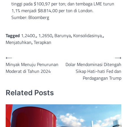
tinggi pada $100,97 per ton; dan tembaga LME turun
1,1% menjadi $8.814,00 per ton di London.
Sumber: Bloomberg
Tagged
1,2400,
,
1,2650
,
Barunya
,
Konsolidasinya,
,
Menjatuhkan
,
Terapkan
Post
⟵
⟶
Minyak Menuju Penurunan
Dolar Mendominasi Ditengah
navigation
Moderat di Tahun 2024
Sikap Hati-hati Fed dan
Perdagangan Trump
Related Posts