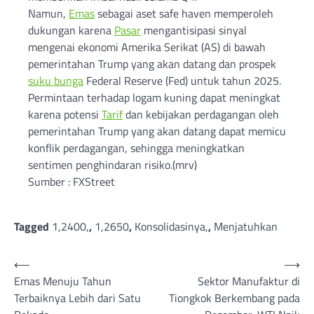
Namun,
Emas
sebagai aset safe haven memperoleh
dukungan karena
Pasar
mengantisipasi sinyal
mengenai ekonomi Amerika Serikat (AS) di bawah
pemerintahan Trump yang akan datang dan prospek
suku bunga
Federal Reserve (Fed) untuk tahun 2025.
Permintaan terhadap logam kuning dapat meningkat
karena potensi
Tarif
dan kebijakan perdagangan oleh
pemerintahan Trump yang akan datang dapat memicu
konflik perdagangan, sehingga meningkatkan
sentimen penghindaran risiko.(mrv)
Sumber : FXStreet
Tagged
1,2400,
,
1,2650
,
Konsolidasinya,
,
Menjatuhkan
Post
⟵
⟶
Emas Menuju Tahun
Sektor Manufaktur di
navigation
Terbaiknya Lebih dari Satu
Tiongkok Berkembang pada