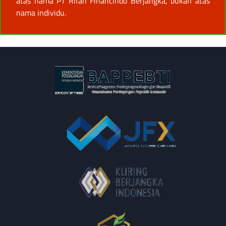
atas nama PT Rifan Financindo Berjangka, bukan atas
nama individu.