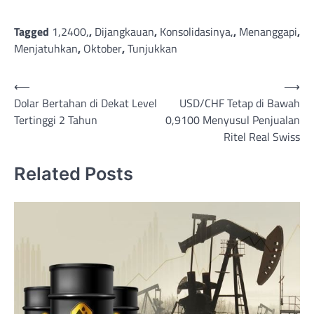
Tagged
1,2400,
,
Dijangkauan
,
Konsolidasinya,
,
Menanggapi
,
Menjatuhkan
,
Oktober
,
Tunjukkan
Post
⟵
⟶
Dolar Bertahan di Dekat Level
USD/CHF Tetap di Bawah
navigation
Tertinggi 2 Tahun
0,9100 Menyusul Penjualan
Ritel Real Swiss
Related Posts