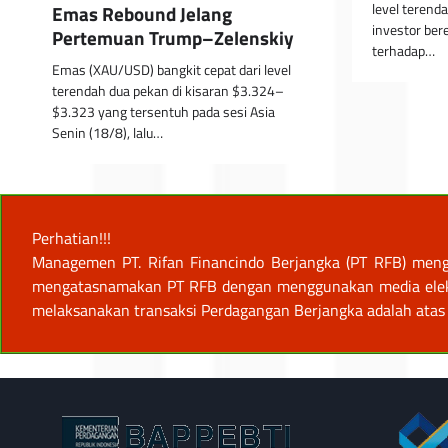
level terend
Emas Rebound Jelang
investor ber
Pertemuan Trump–Zelenskiy
terhadap…
Emas (XAU/USD) bangkit cepat dari level
terendah dua pekan di kisaran $3.324–
$3.323 yang tersentuh pada sesi Asia
Senin (18/8), lalu…
Perhatian!!!
Managemen PT. Rifan Financindo Berjangka (PT RFB) meng
mengatasnamakan PT RFB dengan menggunakan media elektro
melaksanakan transaksi Perdagangan Berjangka adalah atas 