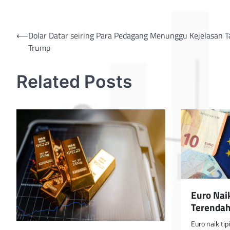
Post
⟵
Dolar Datar seiring Para Pedagang Menunggu Kejelasan Ta
Trump
navigation
Related Posts
Euro Naik
Terendah
Euro naik tip