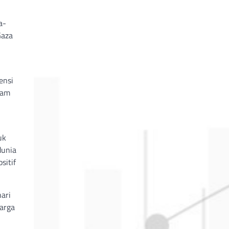
a-
Gaza
ensi
gam
uk
dunia
sitif
ari
harga