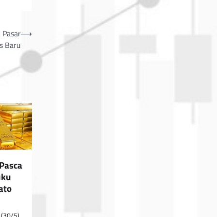
 Pasar
⟶
s Baru
Pasca
uku
ato
 (30/5)