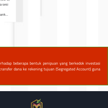
a sesi
bank…
rhadap beberapa bentuk penipuan yang berkedok investasi
ansfer dana ke rekening tujuan (Segregated Account) guna