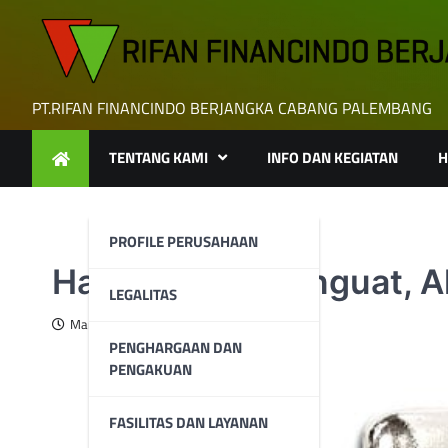
Skip
to
content
PT.RIFAN FINANCINDO BERJANGKA CABANG PALEMBANG
TENTANG KAMI
INFO DAN KEGIATAN
H
PROFILE PERUSAHAAN
Harga Perak Menguat, Ak
LEGALITAS
March 24, 2025
PENGHARGAAN DAN
PENGAKUAN
FASILITAS DAN LAYANAN