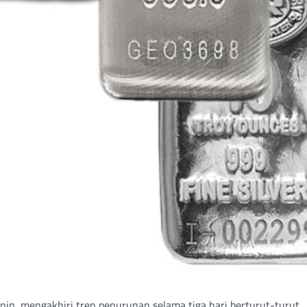
enin, mengakhiri tren penurunan selama tiga hari berturut-turut.