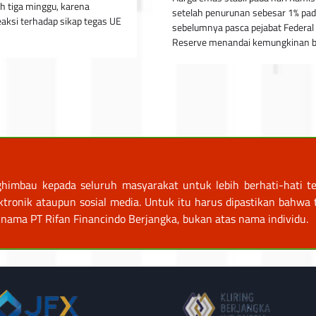
ah tiga minggu, karena
setelah penurunan sebesar 1% pad
eaksi terhadap sikap tegas UE
sebelumnya pasca pejabat Federal
Reserve menandai kemungkinan 
himbau kepada seluruh masyarakat untuk lebih berhati-hati te
nik ataupun sosial media. Untuk itu harus dipastikan bahwa tr
nama PT Rifan Financindo Berjangka, bukan atas nama individu.