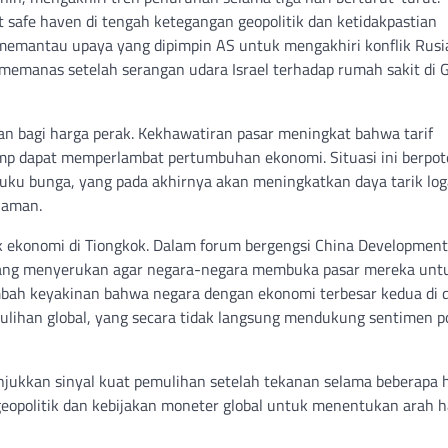
t safe haven di tengah ketegangan geopolitik dan ketidakpastian
 memantau upaya yang dipimpin AS untuk mengakhiri konflik Rusi
 memanas setelah serangan udara Israel terhadap rumah sakit di 
an bagi harga perak. Kekhawatiran pasar meningkat bahwa tarif
mp dapat memperlambat pertumbuhan ekonomi. Situasi ini berpot
ku bunga, yang pada akhirnya akan meningkatkan daya tarik lo
h aman.
pek ekonomi di Tiongkok. Dalam forum bergengsi China Development
 Qiang menyerukan agar negara-negara membuka pasar mereka unt
mbah keyakinan bahwa negara dengan ekonomi terbesar kedua di 
lihan global, yang secara tidak langsung mendukung sentimen po
njukkan sinyal kuat pemulihan setelah tekanan selama beberapa h
geopolitik dan kebijakan moneter global untuk menentukan arah 