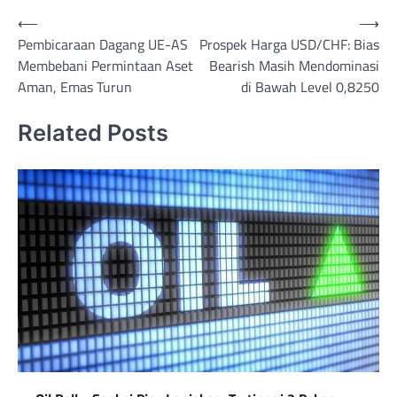
Post
⟵
⟶
Pembicaraan Dagang UE-AS
Prospek Harga USD/CHF: Bias
navigation
Membebani Permintaan Aset
Bearish Masih Mendominasi
Aman, Emas Turun
di Bawah Level 0,8250
Related Posts