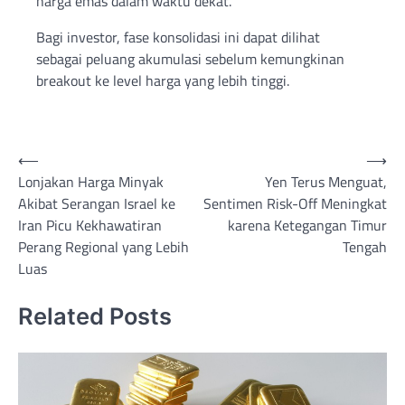
harga emas dalam waktu dekat.
Bagi investor, fase konsolidasi ini dapat dilihat
sebagai peluang akumulasi sebelum kemungkinan
breakout ke level harga yang lebih tinggi.
Post
⟵
⟶
Lonjakan Harga Minyak
Yen Terus Menguat,
navigation
Akibat Serangan Israel ke
Sentimen Risk-Off Meningkat
Iran Picu Kekhawatiran
karena Ketegangan Timur
Perang Regional yang Lebih
Tengah
Luas
Related Posts