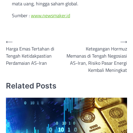
mata uang, hingga saham global.
Sumber :
www.newsmaker.id
Post
⟵
⟶
Harga Emas Tertahan di
Ketegangan Hormuz
navigation
Tengah Ketidakpastian
Memanas di Tengah Negosiasi
Perdamaian AS-Iran
AS-Iran, Risiko Pasar Energi
Kembali Meningkat
Related Posts