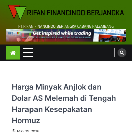
Skip
to
content
PT.RIFAN FINANCINDO BERJANGKA CABANG PALEMBANG
Harga Minyak Anjlok dan
Dolar AS Melemah di Tengah
Harapan Kesepakatan
Hormuz
May 25, 2026