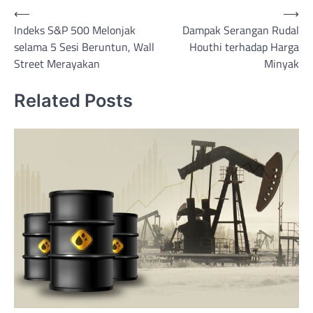
Post
⟵
⟶
Indeks S&P 500 Melonjak
Dampak Serangan Rudal
navigation
selama 5 Sesi Beruntun, Wall
Houthi terhadap Harga
Street Merayakan
Minyak
Related Posts