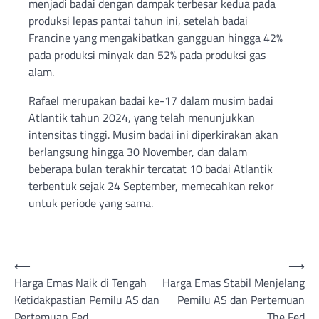
menjadi badai dengan dampak terbesar kedua pada
produksi lepas pantai tahun ini, setelah badai
Francine yang mengakibatkan gangguan hingga 42%
pada produksi minyak dan 52% pada produksi gas
alam.
Rafael merupakan badai ke-17 dalam musim badai
Atlantik tahun 2024, yang telah menunjukkan
intensitas tinggi. Musim badai ini diperkirakan akan
berlangsung hingga 30 November, dan dalam
beberapa bulan terakhir tercatat 10 badai Atlantik
terbentuk sejak 24 September, memecahkan rekor
untuk periode yang sama.
Post
⟵
⟶
Harga Emas Naik di Tengah
Harga Emas Stabil Menjelang
navigation
Ketidakpastian Pemilu AS dan
Pemilu AS dan Pertemuan
Pertemuan Fed
The Fed