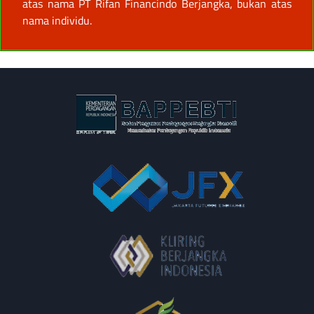
atas nama PT Rifan Financindo Berjangka, bukan atas
nama individu.