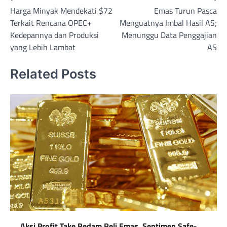
Harga Minyak Mendekati $72
Emas Turun Pasca
navigation
Terkait Rencana OPEC+
Menguatnya Imbal Hasil AS;
Kedepannya dan Produksi
Menunggu Data Penggajian
yang Lebih Lambat
AS
Related Posts
Aksi Profit Take Redam Reli Emas, Sentimen Safe-