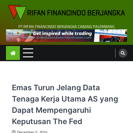
Skip
to
content
PT.RIFAN FINANCINDO BERJANGKA CABANG PALEMBANG
Emas Turun Jelang Data
Tenaga Kerja Utama AS yang
Dapat Mempengaruhi
Keputusan The Fed
December 5, 2024