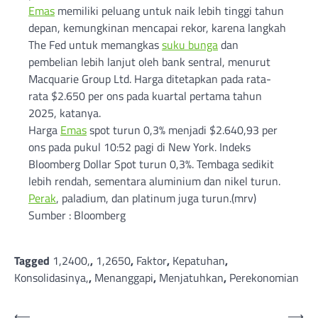
Emas
memiliki peluang untuk naik lebih tinggi tahun
depan, kemungkinan mencapai rekor, karena langkah
The Fed untuk memangkas
suku bunga
dan
pembelian lebih lanjut oleh bank sentral, menurut
Macquarie Group Ltd. Harga ditetapkan pada rata-
rata $2.650 per ons pada kuartal pertama tahun
2025, katanya.
Harga
Emas
spot turun 0,3% menjadi $2.640,93 per
ons pada pukul 10:52 pagi di New York. Indeks
Bloomberg Dollar Spot turun 0,3%. Tembaga sedikit
lebih rendah, sementara aluminium dan nikel turun.
Perak
, paladium, dan platinum juga turun.(mrv)
Sumber : Bloomberg
Tagged
1,2400,
,
1,2650
,
Faktor
,
Kepatuhan
,
Konsolidasinya,
,
Menanggapi
,
Menjatuhkan
,
Perekonomian
Post
⟵
⟶