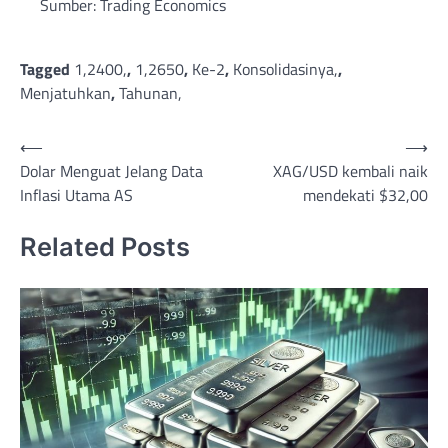
Sumber: Trading Economics
Tagged
1,2400,
,
1,2650
,
Ke-2
,
Konsolidasinya,
,
Menjatuhkan
,
Tahunan,
Post
⟵
⟶
Dolar Menguat Jelang Data
XAG/USD kembali naik
navigation
Inflasi Utama AS
mendekati $32,00
Related Posts