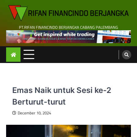
Skip
to
content
PT.RIFAN FINANCINDO BERJANGKA CABANG PALEMBANG
Emas Naik untuk Sesi ke-2
Berturut-turut
December 10, 2024