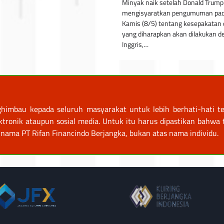
Minyak naik setelah Donald Trump
mengisyaratkan pengumuman pad
Kamis (8/5) tentang kesepakatan 
yang diharapkan akan dilakukan 
Inggris,…
himbau kepada seluruh masyarakat untuk lebih berhati-hati te
nik ataupun sosial media. Untuk itu harus dipastikan bahwa tr
nama PT Rifan Financindo Berjangka, bukan atas nama individu.