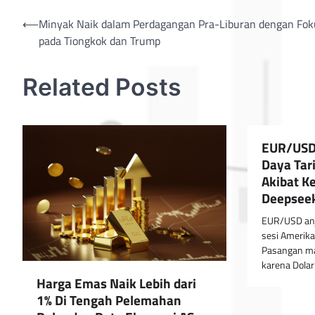
Post
⟵
Minyak Naik dalam Perdagangan Pra-Liburan dengan Fok
pada Tiongkok dan Trump
navigation
Related Posts
EUR/USD
Daya Tar
Akibat K
Deepsee
EUR/USD anj
sesi Amerika
Pasangan ma
karena Dola
Harga Emas Naik Lebih dari
1% Di Tengah Pelemahan