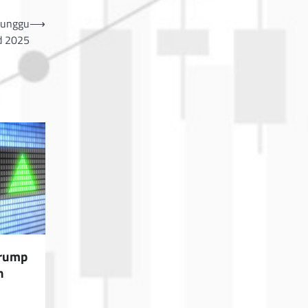
nunggu
⟶
d 2025
Trump
n