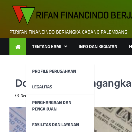
Skip
to
content
PT.RIFAN FINANCINDO BERJANGKA CABANG PALEMBANG
TENTANG KAMI
INFO DAN KEGIATAN
H
PROFILE PERUSAHAAN
Dolar AS Diperdagangkan
LEGALITAS
December 24, 2024
PENGHARGAAN DAN
PENGAKUAN
FASILITAS DAN LAYANAN