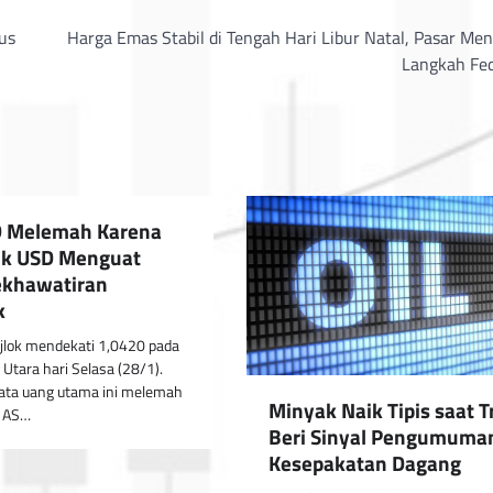
us
Harga Emas Stabil di Tengah Hari Libur Natal, Pasar Me
Langkah Fe
 Melemah Karena
ik USD Menguat
ekhawatiran
k
lok mendekati 1,0420 pada
 Utara hari Selasa (28/1).
ta uang utama ini melemah
Minyak Naik Tipis saat 
r AS…
Beri Sinyal Pengumuma
Kesepakatan Dagang