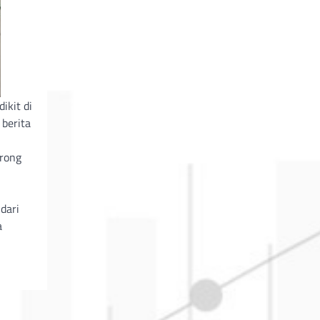
ikit di
 berita
orong
dari
a