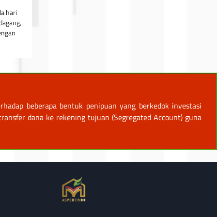
a hari
dagang,
dengan
rhadap beberapa bentuk penipuan yang berkedok investasi
ansfer dana ke rekening tujuan (Segregated Account) guna