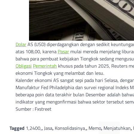
Dolar
AS (USD) diperdagangkan dengan sedikit keuntungan 
atas 108,00, karena
Pasar
mulai mereda menjelang liburan
bahwa para pembuat kebijakan Tiongkok sedang mengusulk
Obligasi
Pemerintah
khusus pada tahun 2025, Reuters me
ekonomi Tiongkok yang melambat dan lesu.
Kalender ekonomi AS sangat sepi pada hari Selasa, dengan 
Manufaktur Fed Philadelphia dan survei regional Indeks 
beberapa poin data terakhir bulan Desember adalah bah
indikator yang mengonfirmasi bahwa sektor tersebut semak
Sumber : Fxstreet
Tagged
1,2400,
,
Jasa
,
Konsolidasinya,
,
Memo
,
Menjatuhkan
,