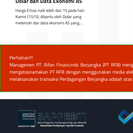
Dolar dan Data Ekonomi AS
Harga Emas naik lebih dari 1% pada hari
Kamis (15/5), dibantu oleh Dolar yang
melemah dan data ekonomi AS yang…
Perhatian!!!
Managemen PT. Rifan Financindo Berjangka (PT RFB) meng
mengatasnamakan PT RFB dengan menggunakan media elektro
melaksanakan transaksi Perdagangan Berjangka adalah atas 