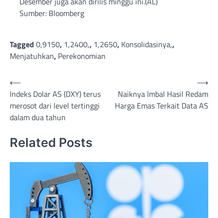
Desember juga akan dirilis minggu ini.(AL)
Sumber: Bloomberg
Tagged
0,9150
,
1,2400,
,
1,2650
,
Konsolidasinya,
,
Menjatuhkan
,
Perekonomian
Post
⟵
⟶
Indeks Dolar AS (DXY) terus
Naiknya Imbal Hasil Redam
navigation
merosot dari level tertinggi
Harga Emas Terkait Data AS
dalam dua tahun
Related Posts