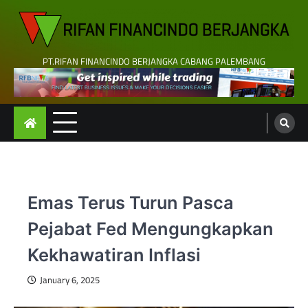
Skip
to
content
PT.RIFAN FINANCINDO BERJANGKA CABANG PALEMBANG
Emas Terus Turun Pasca
Pejabat Fed Mengungkapkan
Kekhawatiran Inflasi
January 6, 2025