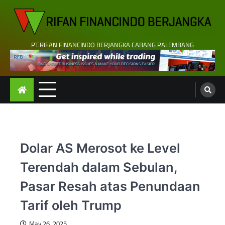
Skip
to
content
PT.RIFAN FINANCINDO BERJANGKA CABANG PALEMBANG
Dolar AS Merosot ke Level
Terendah dalam Sebulan,
Pasar Resah atas Penundaan
Tarif oleh Trump
May 26, 2025