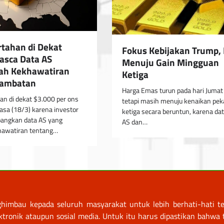
tahan di Dekat
Fokus Kebijakan Trump,
asca Data AS
Menuju Gain Mingguan
h Kekhawatiran
Ketiga
lambatan
Harga Emas turun pada hari Jumat
n di dekat $3.000 per ons
tetapi masih menuju kenaikan pe
lasa (18/3) karena investor
ketiga secara beruntun, karena data
angkan data AS yang
AS dan…
awatiran tentang…
himbau kepada seluruh masyarakat untuk lebih berhati-hati te
nik ataupun sosial media. Untuk itu harus dipastikan bahwa tr