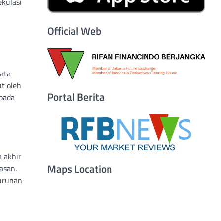
ekulasi
Official Web
data
t oleh
Portal Berita
 pada
a akhir
Maps Location
asan.
nurunan