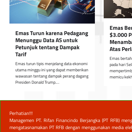
Emas Ber
Emas Turun karena Pedagang
$3.000 P
Menunggu Data AS untuk
Menamba
Petunjuk tentang Dampak
Atas Per
Tarif
Emas bertaha
Emas turun tipis menjelang data ekonomi
pada hari Se
utama minggu ini yang dapat memberikan
mempertimb
wawasan tentang dampak perang dagang
memicu kekh
Presiden Donald Trump.…
Perhatian!!!
Managemen PT. Rifan Financindo Berjangka (PT RFB) meng
mengatasnamakan PT RFB dengan menggunakan media elektro