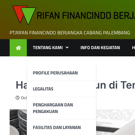
Skip
to
content
PT.RIFAN FINANCINDO BERJANGKA CABANG PALEMBANG
TENTANG KAMI
INFO DAN KEGIATAN
H
PROFILE PERUSAHAAN
Harga Perak Turun di T
LEGALITAS
October 28, 2024
PENGHARGAAN DAN
PENGAKUAN
FASILITAS DAN LAYANAN