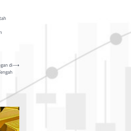
tah
n
gan di
⟶
Tengah